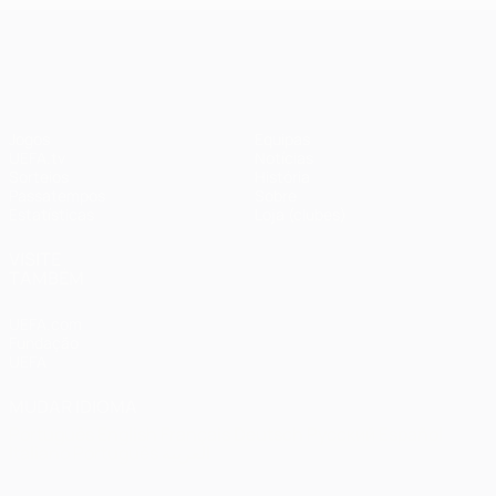
UEFA Champions League
Jogos
Equipas
UEFA.tv
Notícias
Sorteios
História
Passatempos
Sobre
Estatísticas
Loja (clubes)
VISITE
TAMBÉM
UEFA.com
Fundação
UEFA
MUDAR IDIOMA
Português
English
Français
Deutsch
Русский
Español
Italiano
Português
العربية