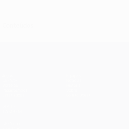
Ver todos
Conteúdos
UEFA Champions League
Jogos
Equipas
UEFA.tv
Notícias
Sorteios
História
Passatempos
Sobre
Estatísticas
Loja (clubes)
VISITE
TAMBÉM
UEFA.com
Fundação