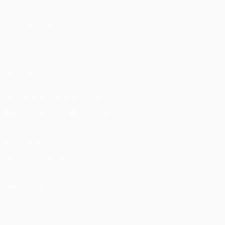
UEFA
MUDAR IDIOMA
Português
English
Français
Deutsch
Русский
Español
Italiano
Português
العربية
SIGA-NOS EM
Descarregue a app oficial
Privacidade
Termos e condições
Política de cookies
Definições de cookies
© 1998-2026 UEFA. Todos os direitos reservados