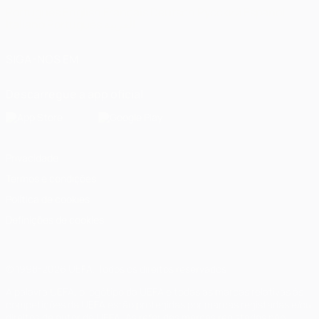
Português
English
Français
Deutsch
Русский
Español
Italiano
Português
العربية
SIGA-NOS EM
Descarregue a app oficial
Privacidade
Termos e condições
Política de cookies
Definições de cookies
© 1998-2026 UEFA. Todos os direitos reservados
A palavra UEFA, o logótipo da UEFA e todas as marcas relativas às
competições da UEFA estão protegidas por marcas registadas e/ou
direitos de autor da UEFA. As referidas marcas registadas não