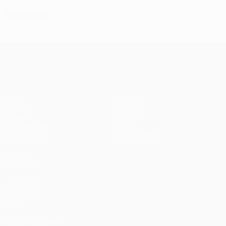
Disciplina
UEFA Champions League
Jogos
Equipas
UEFA.tv
Notícias
Sorteios
História
Passatempos
Sobre
Estatísticas
Loja (clubes)
VISITE
TAMBÉM
UEFA.com
Fundação
UEFA
MUDAR IDIOMA