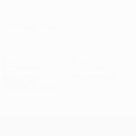
Ver todos
Estatísticas-chave
1
2
Golos
Golos sofridos
0,5 méd. por jogo
1 méd. por jogo
4
0
Cartões amarelos
Cartões vermelhos
2 méd. por jogo
Ver todas as estatísticas
Equipa
Bochniewicz
Dietz
Donio
Durdov
Ikia
Ismaheel
Janicki
Janža
Jo
Defesa
Médio
Médio
Médio
Médio
Defesa
Defesa
Def
Dimi
Médio
UEFA Champions League