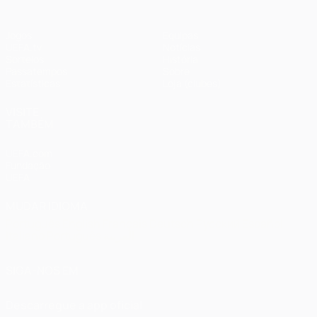
Jogos
Equipas
UEFA.tv
Notícias
Sorteios
História
Passatempos
Sobre
Estatísticas
Loja (clubes)
VISITE
TAMBÉM
UEFA.com
Fundação
UEFA
MUDAR IDIOMA
Português
English
Français
Deutsch
Русский
Español
Italiano
Português
العربية
SIGA-NOS EM
Descarregue a app oficial