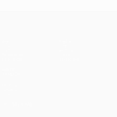
UEFA Champions League
Jogos
Equipas
UEFA.tv
Notícias
Sorteios
História
Passatempos
Sobre
Estatísticas
Loja (clubes)
VISITE
TAMBÉM
UEFA.com
Fundação
UEFA
MUDAR IDIOMA
Português
English
Français
Deutsch
Русский
Español
Italiano
Português
العربية