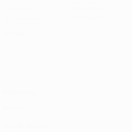
Golos
Golos sofridos
1,5 méd. por jogo
2 méd. por jogo
4
0
Cartões amarelos
Cartões vermelhos
2 méd. por jogo
Ataque
Distribuição
Defesa
Tipo de defesas