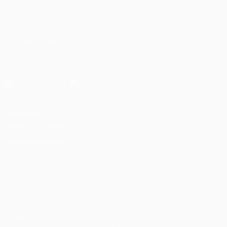
Português
English
Français
Deutsch
Русский
Español
Italiano
Português
العربية
SIGA-NOS EM
Descarregue a app oficial
Privacidade
Termos e condições
Política de cookies
Definições de cookies
© 1998-2026 UEFA. Todos os direitos reservados
A palavra UEFA, o logótipo da UEFA e todas as marcas relativas às
competições da UEFA estão protegidas por marcas registadas e/ou
direitos de autor da UEFA. As referidas marcas registadas não