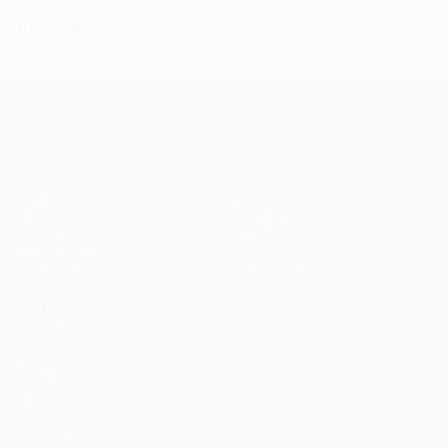
Disciplina
UEFA Champions League
Jogos
Equipas
UEFA.tv
Notícias
Sorteios
História
Passatempos
Sobre
Estatísticas
Loja (clubes)
VISITE
TAMBÉM
UEFA.com
Fundação
UEFA
MUDAR IDIOMA