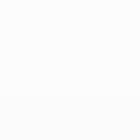
15 julho 2026
UEFA Champions League
Jogos
Equipas
UEFA.tv
Notícias