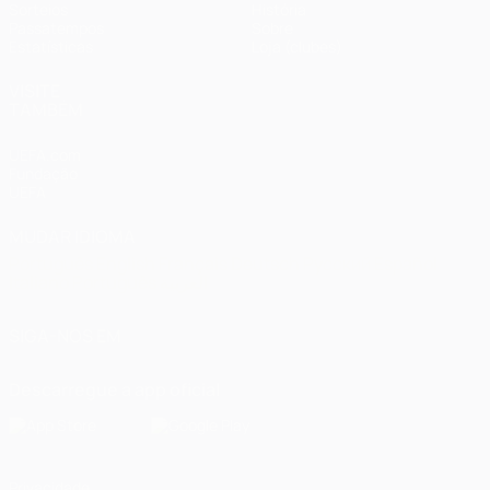
Sorteios
História
Passatempos
Sobre
Estatísticas
Loja (clubes)
VISITE
TAMBÉM
UEFA.com
Fundação
UEFA
MUDAR IDIOMA
Português
English
Français
Deutsch
Русский
Español
Italiano
Português
العربية
SIGA-NOS EM
Descarregue a app oficial
Privacidade