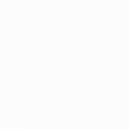
Rankings
Bilhetes/Hospitalidade
Loja das Selecções
Nacionais
Loja das Competições
Masculinas de Clubes
da UEFA
UEFA Men's Club
Competitions
Memorabilia
MUDAR IDIOMA
Português
English
Français
Deutsch
Русский
Español
Italiano
Português