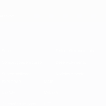
Saltar
para
o
conteúdo
principal
Home
Sobre
Federações nacionais
Competições em curso
Desenvolvimento
Sustentabilidade
Notícias e media
EXPLORAR
MAIS
UEFA.tv
MyUEFA
Calendário de jogos
UC3