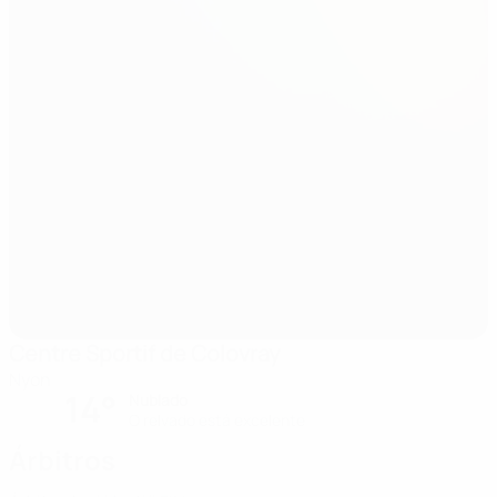
Centre Sportif de Colovray
Nyon
14°
Nublado
O relvado está excelente
Árbitros