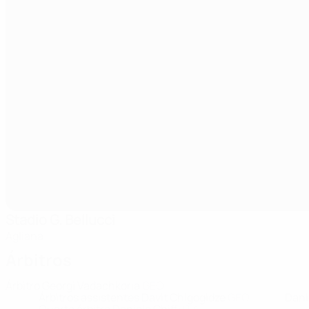
Stadio G. Bellucci
Agliana
Árbitros
Árbitro
Georgi Vadachkoria
GEO
Árbitros assistentes
Davit Chigogidze
GEO
Dani