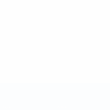
Taça das Regiões da UEFA
Jogos
Vídeos