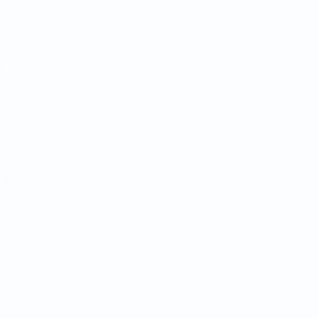
Sorteios
Notícias
Grupos
História
Estatísticas
Sobre
SITES' DA
REDE UEFA
UEFA.com
Fundação
UEFA
MUDAR IDIOMA
Português
English
Français
Deutsch
Русский
Español
Italiano
Português
Privacidade
Termos e condições
Política de cookies
Definições de cookies