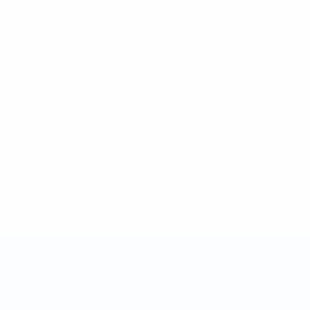
Taça das Regiões da UEFA
Jogos
Vídeos