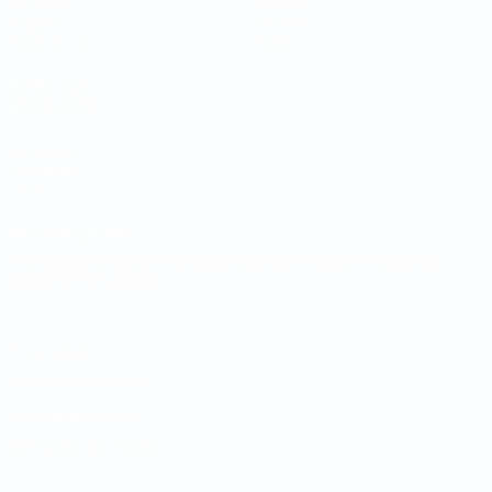
Sorteios
Notícias
Grupos
História
Estatísticas
Sobre
SITES' DA
REDE UEFA
UEFA.com
Fundação
UEFA
MUDAR IDIOMA
Português
English
Français
Deutsch
Русский
Español
Italiano
Português
Privacidade
Termos e condições
Política de cookies
Definições de cookies