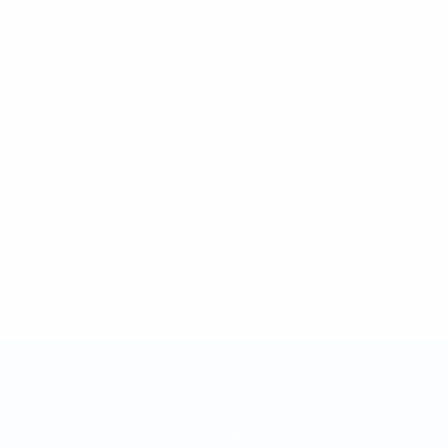
Taça das Regiões da UEFA
Jogos
Vídeos