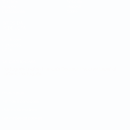
Sorteios
Notícias
Grupos
História
Estatísticas
Sobre
SITES' DA
REDE UEFA
UEFA.com
Fundação
UEFA
MUDAR IDIOMA
Português
English
Français
Deutsch
Русский
Español
Italiano
Português
Privacidade
Termos e condições
Política de cookies
Definições de cookies