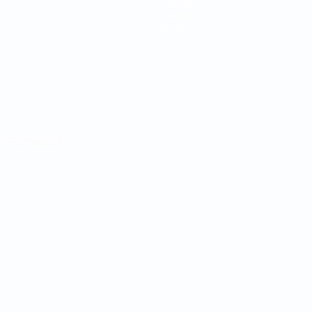
Notícias
História
Sobre
no
Português