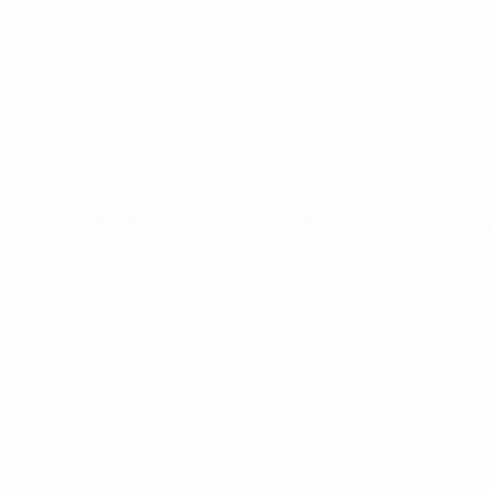
Sorteios
Grupos
Estatísticas
SITES' DA REDE UEFA
UEFA.com
Fundação UEFA
MUDAR IDIOMA
Português
English
Français
Deutsch
Русский
Español
Italia
Privacidade
Termos e condições
Política de cookies
Definições de cookies
© 1998-2026 UEFA. Todos os direitos reservados