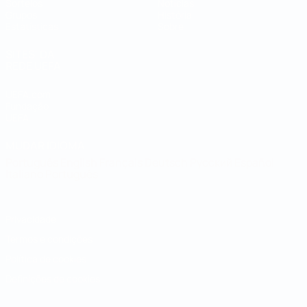
Sorteios
Notícias
Grupos
História
Estatísticas
Sobre
SITES' DA
REDE UEFA
UEFA.com
Fundação
UEFA
MUDAR IDIOMA
Português
English
Français
Deutsch
Русский
Español
Italiano
Português
Privacidade
Termos e condições
Política de cookies
Definições de cookies