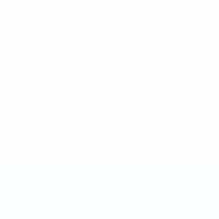
Taça das Regiões da UEFA
Jogos
Vídeos