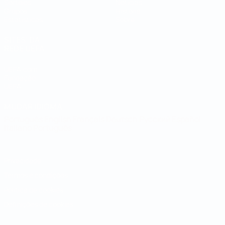
Sorteios
Notícias
Grupos
História
Estatísticas
Sobre
SITES' DA
REDE UEFA
UEFA.com
Fundação
UEFA
MUDAR IDIOMA
Português
English
Français
Deutsch
Русский
Español
Italiano
Português
Privacidade
Termos e condições
Política de cookies
Definições de cookies