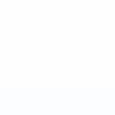
Taça das Regiões da UEFA
Jogos
Vídeos