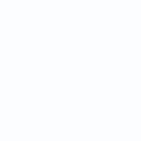
Sorteios
Grupos
Estatísticas
SITES' DA REDE UEFA
UEFA.com
Fundação UEFA
MUDAR IDIOMA
Português
English
Français
Deutsch
Русский
Español
Italia
Privacidade
Termos e condições
Política de cookies
Definições de cookies
© 1998-2026 UEFA. Todos os direitos reservados