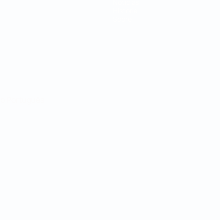
Notícias
História
Sobre
no
Português