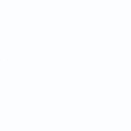
Notícias
História
Sobre
no
Português