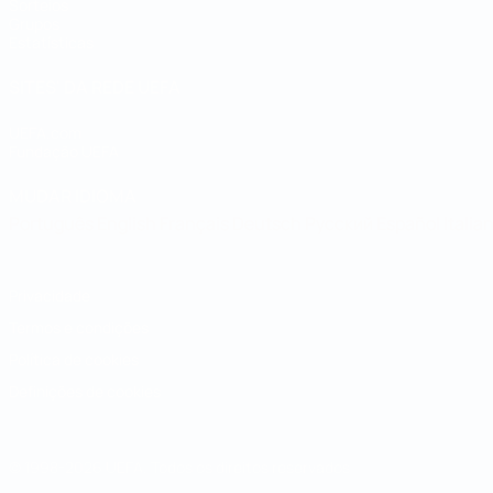
Sorteios
Grupos
Estatísticas
SITES' DA REDE UEFA
UEFA.com
Fundação UEFA
MUDAR IDIOMA
Português
English
Français
Deutsch
Русский
Español
Italia
Privacidade
Termos e condições
Política de cookies
Definições de cookies
© 1998-2026 UEFA. Todos os direitos reservados