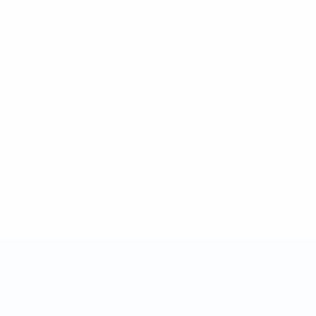
Taça das Regiões da UEFA
Jogos
Vídeos