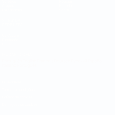
Sorteios
Notícias
Grupos
História
Estatísticas
Sobre
SITES' DA
REDE UEFA
UEFA.com
Fundação
UEFA
MUDAR IDIOMA
Português
English
Français
Deutsch
Русский
Español
Italiano
Português
Privacidade
Termos e condições
Política de cookies
Definições de cookies