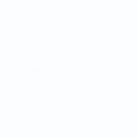
Jogos
Sorteios
Grupos
Estatísticas
SITES' DA REDE UEFA
UEFA.com
Fundação UEFA
MUDAR IDIOMA
Português
English
Français
Deutsch
Русский
Español
Italia
Privacidade
Termos e condições
Política de cookies
Definições de cookies