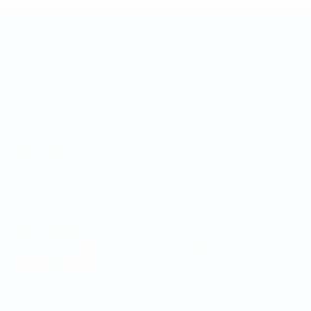
Taça das Regiões da UEFA
Jogos
Vídeos
Sorteios
Notícias
Grupos
História
Estatísticas
Sobre
SITES' DA
REDE UEFA
UEFA.com
Fundação
UEFA
MUDAR IDIOMA
Português
English
Français
Deutsch
Русский
Español
Italiano
Português
Privacidade