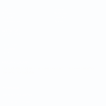
Jogos
Vídeos
Sorteios
Notícias
Grupos
História
Estatísticas
Sobre
SITES' DA
REDE UEFA
UEFA.com
Fundação
UEFA
MUDAR IDIOMA
Português
English
Français
Deutsch
Русский
Español
Italiano
Português
Privacidade
Termos e condições
Política de cookies