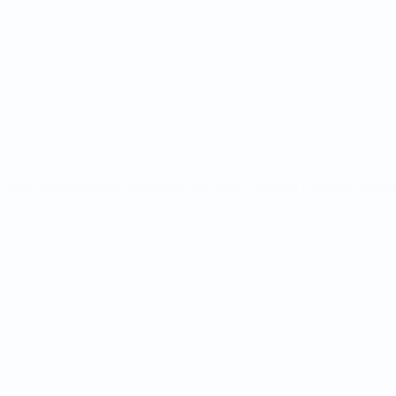
Sorteios
Grupos
Estatísticas
SITES' DA REDE UEFA
UEFA.com
Fundação UEFA
MUDAR IDIOMA
Português
English
Français
Deutsch
Русский
Español
Italia
Privacidade
Termos e condições
Política de cookies
Definições de cookies
© 1998-2026 UEFA. Todos os direitos reservados