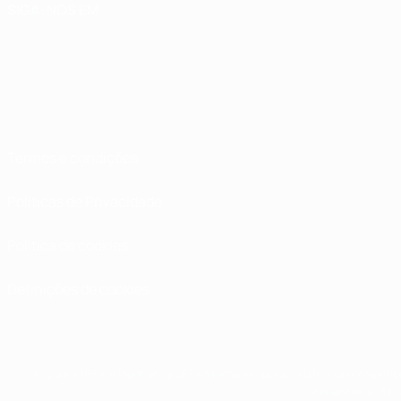
SIGA-NOS EM
Termos e condições
Políticas de Privacidade
Política de cookies
Definições de cookies
A palavra UEFA, o logótipo da UEFA e todas as marcas relativas às competiç
comercial. A util