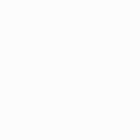
© 1998-2026 UEFA. Todos os direitos reservados
ões da UEFA estão protegidas por marcas registadas e/ou direitos de autor da UEFA
ização do UEFA.com implica o seu acordo com os Termos e Condições, e com a Políti