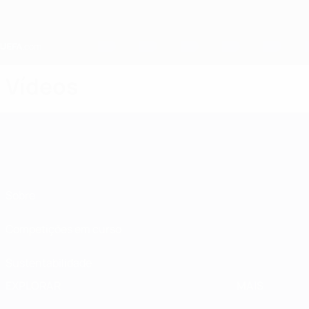
Saltar
para
o
conteúdo
principal
Home
Vídeos
Sobre
Competições em curso
Sustentabilidade
EXPLORAR
MAIS