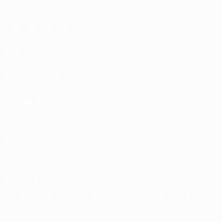
UEFA.tv
MyUEFA
Calendário de jogos
UC3
Rankings
Bilhetes/Hospitalidade
Loja das Selecções Nacionais
Loja das Competições Masculinas de Clubes
da UEFA
UEFA Men's Club Competitions Memorabilia
MUDAR IDIOMA
Português
English
Français
Deutsch
Русский
Español
Italiano
Portug