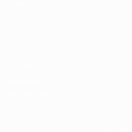
SIGA-NOS EM
Termos e condições
Políticas de Privacidade
Política de cookies
Definições de cookies
A palavra UEFA, o logótipo da UEFA e todas as marcas relativas às competiç
comercial. A util