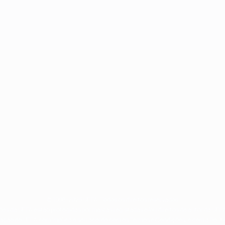
© 1998-2026 UEFA. Todos os direitos reservados
ões da UEFA estão protegidas por marcas registadas e/ou direitos de autor da UEFA
ização do UEFA.com implica o seu acordo com os Termos e Condições, e com a Políti