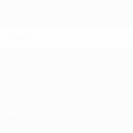
Saltar
para
o
conteúdo
principal
Home
Vídeos
Sobre
Competições em curso
Sustentabilidade
EXPLORAR
MAIS