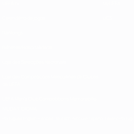
UEFA.tv
MyUEFA
Calendário de jogos
UC3
Rankings
Bilhetes/Hospitalidade
Loja das Selecções Nacionais
Loja das Competições Masculinas de Clubes
da UEFA
UEFA Men's Club Competitions Memorabilia
MUDAR IDIOMA
Português
English
Français
Deutsch
Русский
Español
Italiano
Portug