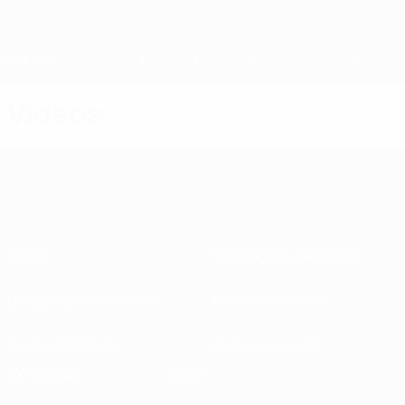
Saltar
para
o
conteúdo
principal
Home
Vídeos
Sobre
Federações nacionais
Competições em curso
Desenvolvimento
Sustentabilidade
Notícias e media
EXPLORAR
MAIS