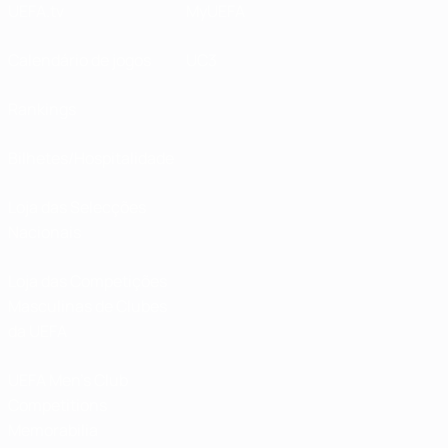
UEFA.tv
MyUEFA
Calendário de jogos
UC3
Rankings
Bilhetes/Hospitalidade
Loja das Selecções
Nacionais
Loja das Competições
Masculinas de Clubes
da UEFA
UEFA Men's Club
Competitions
Memorabilia