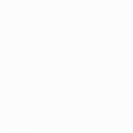
UEFA.tv
MyUEFA
Calendário de jogos
UC3
Rankings
Bilhetes/Hospitalidade
Loja das Selecções
Nacionais
Loja das Competições
Masculinas de Clubes
da UEFA
UEFA Men's Club
Competitions
Memorabilia