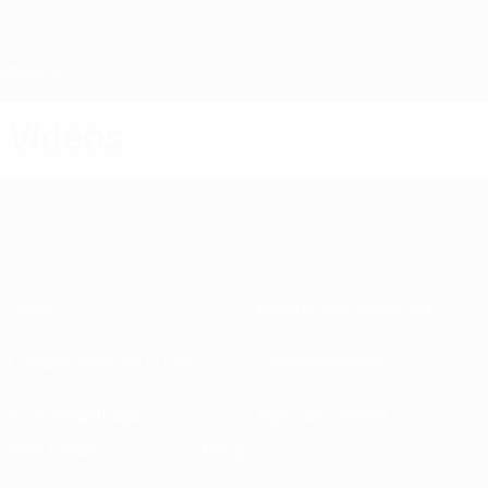
Saltar
para
o
conteúdo
principal
Home
Vídeos
Sobre
Federações nacionais
Competições em curso
Desenvolvimento
Sustentabilidade
Notícias e media
EXPLORAR
MAIS