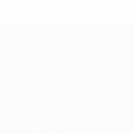
© 1998-2026 UEFA. All rights reserved.
Última actualização: terça-feira, 29 de outubro de 2024
Sobre
Federações nacionais
Competições em curso
Desenvolvimento
Sustentabilidade
Notícias e media
EXPLORAR
MAIS
UEFA.tv
MyUEFA
Calendário de jogos
UC3