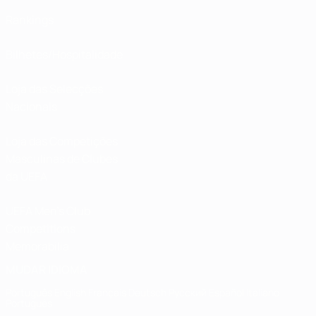
Rankings
Bilhetes/Hospitalidade
Loja das Selecções
Nacionais
Loja das Competições
Masculinas de Clubes
da UEFA
UEFA Men's Club
Competitions
Memorabilia
MUDAR IDIOMA
Português
English
Français
Deutsch
Русский
Español
Italiano
Português