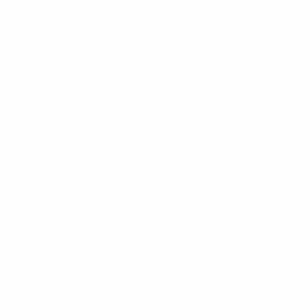
feitos extraordinários e do seu talento excecional.
Pela primeira vez este ano, os prémios foram co-
organizados pela UEFA e pelo Groupe Amaury,
proprietário da France Football e do L'Équipe.
A lista de prémios entregues durante a cerimónia
incluiu a Bola de Ouro masculina e feminina, o Troféu
Johan Cruyff masculino e feminino (melhor treinador
do ano), o Troféu Kopa (melhor jogador jovem com
menos de 21 anos), o Troféu Yashin (melhor guarda-
redes), o Troféu Gerd Müller (melhor marcador), o
Clube do Ano masculino e feminino, bem como o
Prémio Sócrates (acção solidária).
Todos os detalhes sobre os laureados deste ano,
juntamente com material fotográfico e vídeo da
cerimónia, estão disponíveis
aqui
.