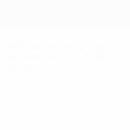
Saltar
para
o
conteúdo
principal
Home
Aitana Bonmatí e Rodri
vencem prémios da Bola
de Ouro
terça-feira, 29 de outubro de 2024
Comunicados de Imprensa
Carlo Ancelotti e Emma Hayes recebem os
novos troféus Johan Cruyff masculino e
feminino.