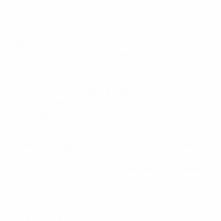
Para manter padrões elevados, os responsáveis pelo
controlo antidopagem da UEFA passam por formação
regular e avaliação anual de credenciação. A UEFA
está também empenhada em abraçar os mais recentes
desenvolvimentos tecnológicos, incluindo este ano a
avaliação do potencial da aprendizagem automática
para ajudar a prever jogos e jogadores de alto risco. Foi
também criada uma plataforma digital de educação
antidopagem, onde as federações podem aceder a
apresentações e recursos de instrução.
A caminho da época 2024/25, cada federação membro
da UEFA poderá solicitar até 20.000 euros através do
programa HatTrick
especificamente para actividades
educativas antidoping.
© 1998-2026 UEFA. All rights reserved.