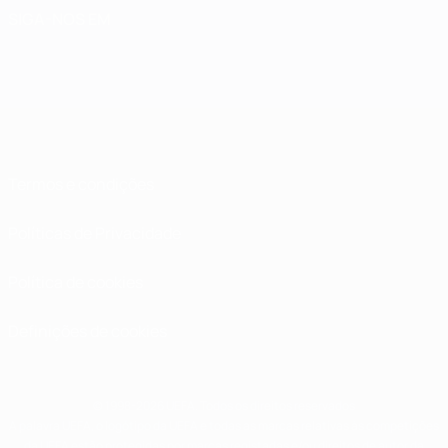
SIGA-NOS EM
Termos e condições
Políticas de Privacidade
Política de cookies
Definições de cookies
© 1998-2026 UEFA. Todos os direitos reservados
A palavra UEFA, o logótipo da UEFA e todas as marcas relativas às competições
da UEFA estão protegidas por marcas registadas e/ou direitos de autor da