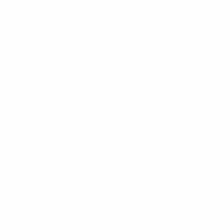
Anti-doping EURO 2024 Promo
O UEFA EURO 2024 marcou o final bem-sucedido do
trabalho antidoping da UEFA para a época 2023/24. O
controlo antidoping ocorreu após cada um dos 51
jogos, tendo sido testados pelo menos quatro
jogadores por equipa e as amostras analisadas num
laboratório acreditado pela Agência Mundial
Antidoping (WADA). Todas as amostras foram
analisadas no prazo de 48 horas ou menos após a
colheita, com a UEFA a armazenar estas amostras
durante dez anos, sendo possível a repetição dos
testes.
Para uma abordagem abrangente, a estreita
colaboração com diferentes organizações nacionais
antidopagem permitiu a realização de rigorosos testes
fora de competição, antes do torneio. No geral, entre 1
de Janeiro de 2024 e o final do EURO, foram recolhidas