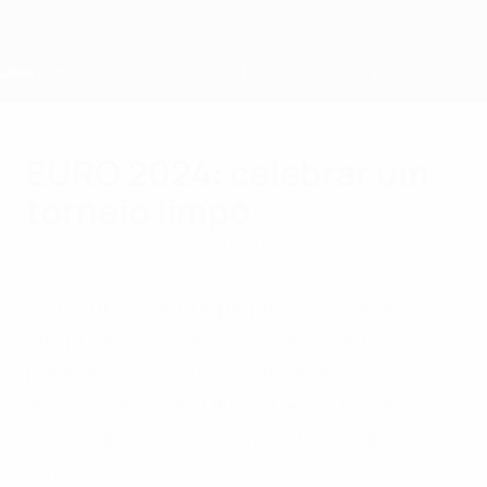
Saltar
para
o
conteúdo
principal
Home
EURO 2024: celebrar um
torneio limpo
terça-feira, 27 de agosto de 2024
Os esforços antidopagem da UEFA ao
longo da época 2023/24 foram definidos
por testes rigorosos, educação
abrangente e um UEFA EURO 2024 onde
não foram registados resultados analíticos
adversos.