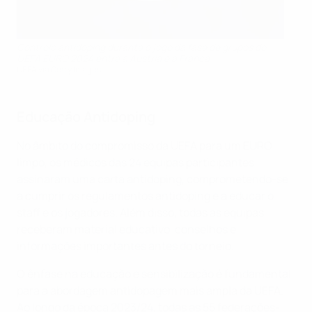
Controlo antidoping durante o jogo da fase de grupos do
UEFA EURO 2024 entre a Áustria e a França
UEFA via Getty Images
Educação Antidoping
No âmbito do compromisso da UEFA para um EURO
limpo, os médicos das 24 equipas participantes
assinaram uma carta antidoping, comprometendo-se
a cumprir os regulamentos antidoping e a educar o
staff e os jogadores. Além disso, todas as equipas
receberam material educativo, conselhos e
informações importantes antes do torneio.
O ênfase na educação e sensibilização é fundamental
para a abordagem antidopagem mais ampla da UEFA.
Ao longo da época 2023/24, todas as 55 federações-