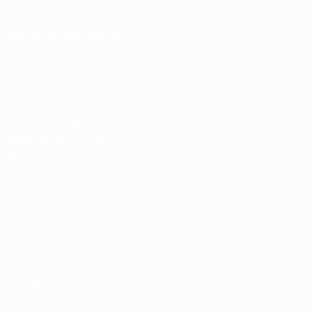
Rankings
Bilhetes/Hospitalidade
Loja das Selecções
Nacionais
Loja das Competições
Masculinas de Clubes
da UEFA
UEFA Men's Club
Competitions
Memorabilia
MUDAR IDIOMA
Português
English
Français
Deutsch
Русский
Español
Italiano
Português