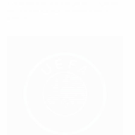
1.536 amostras de urina e sangue de 622 jogadores,
sem registo de quaisquer resultados analíticos
adversos.