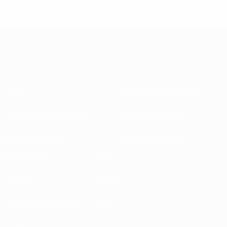
Última actualização: terça-feira, 27 de agosto de 2024
Sobre
Federações nacionais
Competições em curso
Desenvolvimento
Sustentabilidade
Notícias e media
EXPLORAR
MAIS
UEFA.tv
MyUEFA
Calendário de jogos
UC3