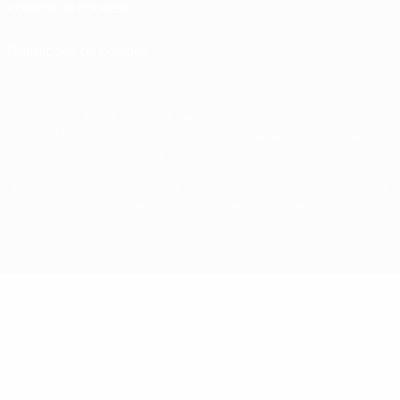
Política de cookies
Definições de cookies
© 1998-2026 UEFA. Todos os direitos reservados
A palavra UEFA, o logótipo da UEFA e todas as marcas relativas às competições
da UEFA estão protegidas por marcas registadas e/ou direitos de autor da
UEFA. As referidas marcas registadas não podem ser utilizadas para qualquer
fim comercial. A utilização do UEFA.com implica o seu acordo com os Termos e
Condições, e com a Política de Privacidade.