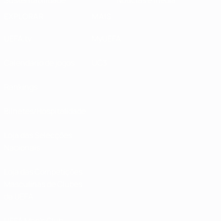
Sustentabilidade
Notícias e media
EXPLORAR
MAIS
UEFA.tv
MyUEFA
Calendário de jogos
UC3
Rankings
Bilhetes/Hospitalidade
Loja das Selecções
Nacionais
Loja das Competições
Masculinas de Clubes
da UEFA
UEFA Men's Club