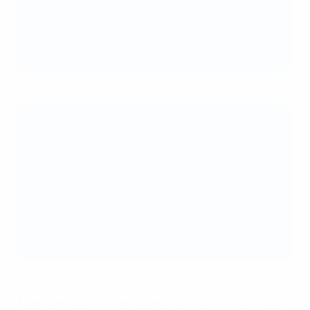
Lautaro Martínez, avançado do Inter:
"Penso que esta campanha é importante porque a
vida é importante. É crucial saber o que fazer
quando ocorre uma paragem cardíaca."
Gareth Bale, lenda do País de Gales:
"Instalei um desfibrilhador automático externo
(DAE) em minha casa e comprei um para cada
membro da minha família. Uma paragem cardíaca
pode acontecer em qualquer lugar. No estádio, no
trabalho, mas na maior parte das vezes em casa.
Às vezes levo o meu DEA para o campo de golfe.
Nunca se sabe o que pode acontecer."
A campanha está a ser apoiada por actuais estrelas e