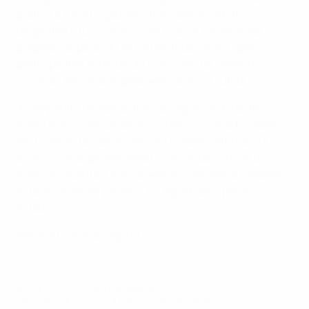
prática a 3.000 jogadores, treinadores, árbitros,
dirigentes e funcionários em finais e torneios. Na
preparação para o EURO 2024, todas as equipas
participantes aprenderão como prestar primeiros
socorros em caso de paragem cardíaca súbita.
A campanha receberá atenção especial durante o
EURO 2024, com um anúncio televisivo e actividades
em todas as fan zones das dez cidades anfitriãs. O
anúncio será apresentado na segunda jornada do
EURO, enquanto a mensagem da campanha também
estará visível em painéis LED espalhados pelos
estádios.
Receba formação agora!
© 1998-2026 UEFA. All rights reserved.
Última actualização: quinta-feira, 29 de fevereiro de 2024