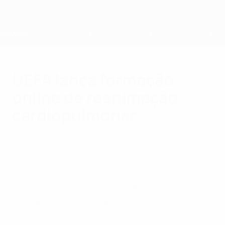
Saltar
para
o
conteúdo
principal
Home
UEFA lança formação
online de reanimação
cardiopulmonar
quinta-feira, 29 de fevereiro de 2024
A UEFA
Membros
Comunicados de Imprensa
Campanha de reanimação cardiopulmonar
"Get Trained, Save Lives" apoiada por Erling
Haaland, Lautaro Martínez, Ana Marković,
Ruud Gullit, Gareth Bale, Thierry Henry,