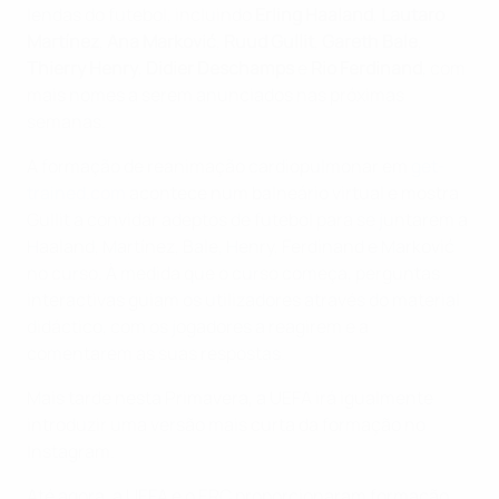
lendas do futebol, incluindo
Erling Haaland
,
Lautaro
Martínez
,
Ana Marković
,
Ruud Gullit
,
Gareth Bale
,
Thierry Henry
,
Didier Deschamps
e
Rio Ferdinand
, com
mais nomes a serem anunciados nas próximas
semanas.
A formação de reanimação cardiopulmonar em
get-
trained.com
acontece num balneário virtual e mostra
Gullit a convidar adeptos de futebol para se juntarem a
Haaland, Martínez, Bale, Henry, Ferdinand e Marković
no curso. À medida que o curso começa, perguntas
interactivas guiam os utilizadores através do material
didáctico, com os jogadores a reagirem e a
comentarem as suas respostas.
Mais tarde nesta Primavera, a UEFA irá igualmente
introduzir uma versão mais curta da formação no
Instagram.
Até agora, a UEFA e o ERC proporcionaram formação