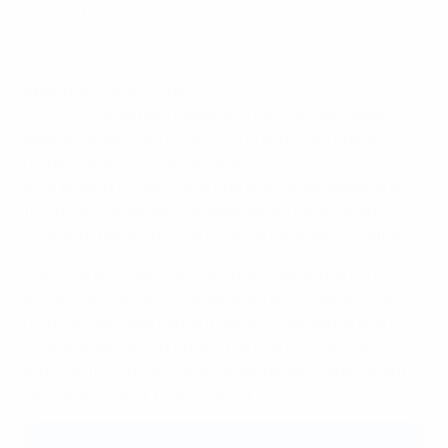
Didier Deschamps e Rio Ferdinand.
Get Trained, Saved Lives
Após o lançamento da
campanha "Get Trained, Save
Lives"
em Novembro passado, a UEFA e o European
Resuscitation Council (ERC) introduziram hoje um
módulo de treino interactivo em
get-trained.com
-
uma plataforma dedicada que ensina aos adeptos de
futebol as competências básicas de reanimação
cardiopulmonar (RCP) em menos de quatro minutos.
"Get Trained, Save Lives" é o resultado da parceria
entre a UEFA e o ERC, fornecendo as competências
médicas necessárias para agir em caso de paragem
cardíaca súbita. O programa também irá formar
árbitros, funcionários e voluntários que trabalharão no
UEFA EURO 2024, na Alemanha.