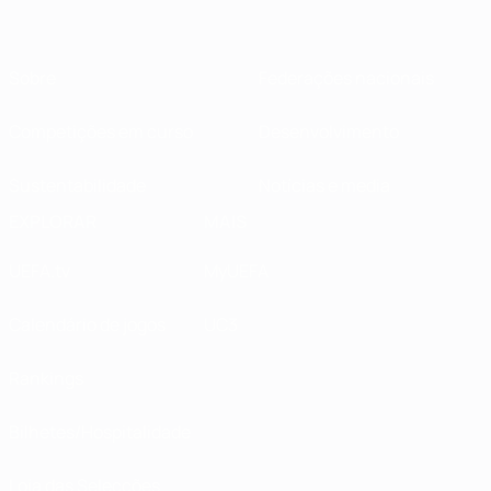
Sobre
Federações nacionais
Competições em curso
Desenvolvimento
Sustentabilidade
Notícias e media
EXPLORAR
MAIS
UEFA.tv
MyUEFA
Calendário de jogos
UC3
Rankings
Bilhetes/Hospitalidade
Loja das Selecções