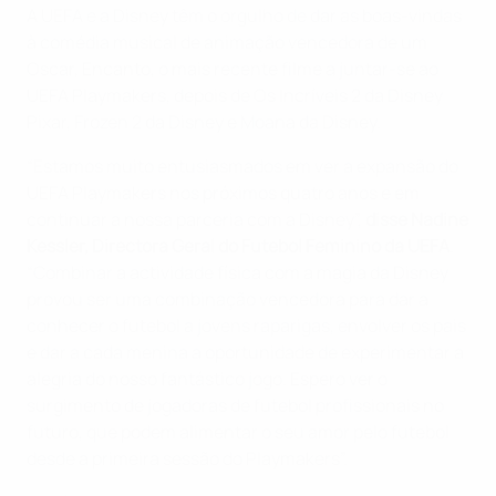
A UEFA e a Disney têm o orgulho de dar as boas-vindas
à comédia musical de animação vencedora de um
Oscar, Encanto, o mais recente filme a juntar-se ao
UEFA Playmakers, depois de Os Incríveis 2 da Disney
Pixar, Frozen 2 da Disney e Moana da Disney.
“Estamos muito entusiasmados em ver a expansão do
UEFA Playmakers nos próximos quatro anos e em
continuar a nossa parceria com a Disney”,
disse Nadine
Kessler, Directora Geral do Futebol Feminino da UEFA
.
“Combinar a actividade física com a magia da Disney
provou ser uma combinação vencedora para dar a
conhecer o futebol a jovens raparigas, envolver os pais
e dar a cada menina a oportunidade de experimentar a
alegria do nosso fantástico jogo. Espero ver o
surgimento de jogadoras de futebol profissionais no
futuro, que podem alimentar o seu amor pelo futebol
desde a primeira sessão do Playmakers”.