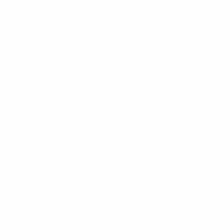
-
94%
dos pais recomendariam sessões a outros pais.
-
75,3%
dos pais estão mais confiantes que as suas
filhas joguem futebol com mais regularidade depois do
UEFA Playmakers.
-
71%
dos treinadores afirmam que se tornaram
treinadores melhores ao trabalhar com o UEFA
Playmakers.
-
68%
dos treinadores do UEFA Playmakers são
mulheres e
43%
não tinham experiência anterior como
técnicas quando ingressaram no UEFA Playmakers.
Dos 292 formadores de treinadores,
63%
são
mulheres.
A abrir caminho para a entrada das raparigas no
futebol