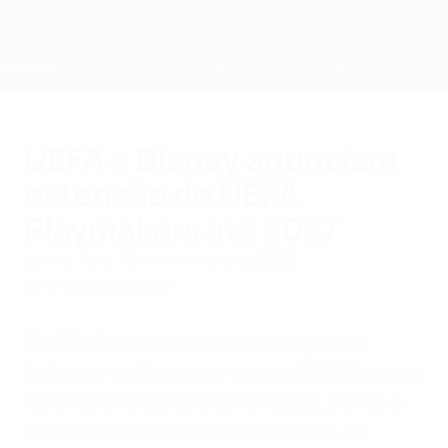
Saltar
para
o
conteúdo
principal
Home
UEFA e Disney anunciam
extensão do UEFA
Playmakers até 2027
quinta-feira, 16 de novembro de 2023
Comunicados de Imprensa
O UEFA Playmakers levou a magia das
histórias da Disney a mais de 73.000 jovens
raparigas na Europa desde 2020, sendo o
Encanto o último filme adicionado ao