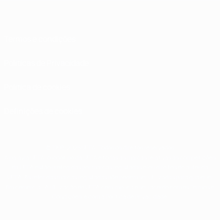
Termos e condições
Políticas de Privacidade
Política de cookies
Definições de cookies
© 1998-2026 UEFA. Todos os direitos reservados
A palavra UEFA, o logótipo da UEFA e todas as marcas relativas às competições
da UEFA estão protegidas por marcas registadas e/ou direitos de autor da
UEFA. As referidas marcas registadas não podem ser utilizadas para qualquer
fim comercial. A utilização do UEFA.com implica o seu acordo com os Termos e
Condições, e com a Política de Privacidade.