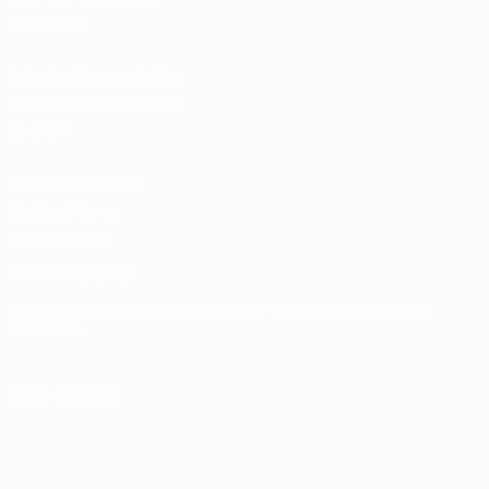
Nacionais
Loja das Competições
Masculinas de Clubes
da UEFA
UEFA Men's Club
Competitions
Memorabilia
MUDAR IDIOMA
Português
English
Français
Deutsch
Русский
Español
Italiano
Português
SIGA-NOS EM