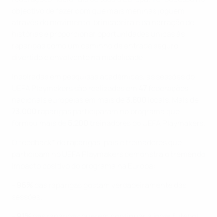
objectivo de fazer com que mais meninas joguem
através do movimento, brincadeira e da narração de
histórias e proporcionar oportunidades únicas às
raparigas como um caminho de entrada seguro,
divertido e envolvente na modalidade.
Inspiradas em pesquisas académicas, as sessões do
UEFA Playmakers são realizadas em
47
federações
nacionais europeias em mais de
3.800
locais. Mais de
73.000
raparigas participaram no programa que
formou mais de
5.200
treinadores do UEFA Playmakers.
O feedback* de raparigas, pais e treinadores que
participam no UEFA Playmakers demonstra o tremendo
impacto positivo do programa na Europa:
-
96%
das raparigas gostam verdadeiramente das
sessões.
-
91%
das raparigas querem continuar a jogar futebol.