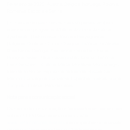
Fevereiro de 2020: Áustria, Bélgica, Noruega, Polónia,
Roménia, Escócia e Sérvia.
Em menos de quatro anos, mais 40 países também
aderiram ao programa: Albânia, Andorra, Arménia,
Azerbaijão, Bielorrússia, Bósnia e Herzegovina,
Bulgária, Croácia, Chipre, Chéquia, Estónia, Finlândia,
Ilhas Faroé, Geórgia, Alemanha, Gibraltar, Grécia,
Hungria, Israel, Itália, Cazaquistão, Kosovo, Letónia,
Liechtenstein, Lituânia, Malta, Moldávia, Montenegro,
Irlanda do Norte, República da Irlanda, Rússia, San
Marino, Eslováquia, Eslovénia, Espanha, Suécia, Suíça,
Turquia, Ucrânia , País de Gales.
Nota para a comunicação social
:
Os meios de comunicação interessados em saber mais
sobre o UEFA Playmakers podem visitar
www.uefa.com/playmakers
e acompanhar uma sessão
de perguntas e respostas com Nadine Kessler,