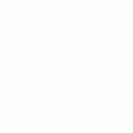
Nicole Morse, Vice-presidente de Marketing da Marca e
Franchise da Disney EMEA, disse
: “O UEFA Playmakers,
inspirado na Disney, tem sido uma colaboração tão boa
que foi óbvio continuar o programa por mais quatro
anos. Tem sido muito gratificante ver as nossas fortes
personagens e histórias femininas, como Moana e
Frozen, a serem uma força para o bem, inspirando
famílias e crianças a tornarem-se mais activas e a
darem início ao amor pelo futebol. O feedback das
meninas, pais e treinadores tem sido muito positivo e
estamos ansiosos para envolver novos públicos com a
nossa narrativa, a começar com a nossa nova história
do Encanto, que estreia em 47 federações nacionais
em toda a Europa”.
Uma experiência mágica para raparigas, pais e
treinadores
O UEFA Playmakers teve um impacto considerável nas
federações nacionais de toda a Europa. Ter sucesso no