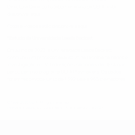
Directora Geral do Futebol Feminino da UEFA, está
disponível aqui.
Fotos e vídeos estão disponíveis aqui.
*Estudo da Universidade Leeds Beckett
Em Julho de 2023, a Universidade Leeds Beckett
conduziu um processo exaustivo de recolha de dados e
investigação em 31 federações nacionais da UEFA que
participam no programa UEFA Playmakers. Os dados
foram recolhidos junto de 1.392 pais e 965 treinadores.
© 1998-2026 UEFA. All rights reserved.
Última actualização: quinta-feira, 16 de novembro de 2023