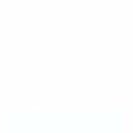
catalisador para promover mudanças positivas na
sociedade, com uma mensagem simples, mas
significativa: no futebol, todos são bem-vindos.
O Footb
ALL
vai estimular novas acções educativas e
ampliar as já existentes, como o programa educacional
Outraged, informando ainda mais o público sobre os
esforços feitos pela UEFA, as suas organizações-
membro e parceiros futebolísticos em prol da inclusão
e igualdade no futebol europeu.
O programa também contribui para atingir os
objectivos da Estratégia de Sustentabilidade da UEFA,
que é inspirar, activar e acelerar a acção colectiva em
apoio à sustentabilidade social e ambiental no
contexto do futebol europeu.
Aleksander Čeferin, Presidente da UEFA, está
convencido do poder do futebol para promover