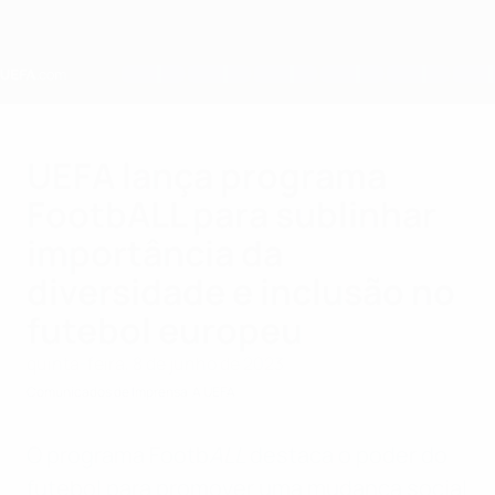
Saltar
para
o
conteúdo
principal
Home
UEFA lança programa
FootbALL para sublinhar
importância da
diversidade e inclusão no
futebol europeu
quinta-feira, 8 de junho de 2023
Comunicados de Imprensa
A UEFA
O programa Footb
ALL
destaca o poder do
futebol para promover uma mudança social