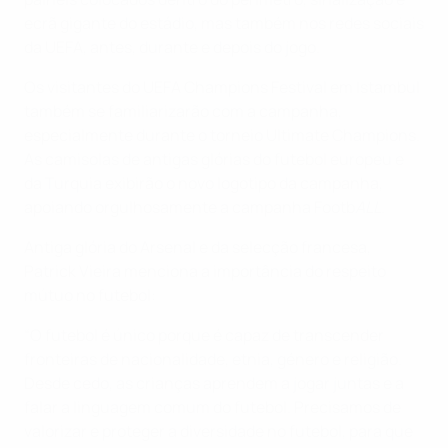
ecrã gigante do estádio, mas também nos redes sociais
da UEFA, antes, durante e depois do jogo.
Os visitantes do UEFA Champions Festival em Istambul
também se familiarizarão com a campanha,
especialmente durante o torneio Ultimate Champions.
As camisolas de antigas glórias do futebol europeu e
da Turquia exibirão o novo logotipo da campanha,
apoiando orgulhosamente a campanha Footb
ALL
.
Antiga glória do Arsenal e da selecção francesa,
Patrick Vieira menciona a importância do respeito
mútuo no futebol:
“O futebol é único porque é capaz de transcender
fronteiras de nacionalidade, etnia, género e religião.
Desde cedo, as crianças aprendem a jogar juntas e a
falar a linguagem comum do futebol. Precisamos de
valorizar e proteger a diversidade no futebol, para que