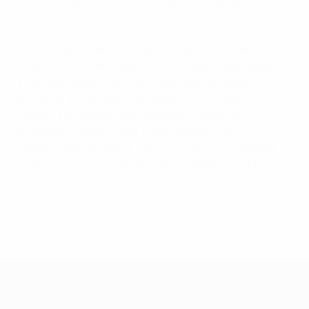
todos possam sentir-se uma parte respeitada da
comunidade".
No final deste mês, a edição inaugural dos prémios
Footb
ALL
serão entregues à federação, clube, jogador
e liga que fizeram contribuições notáveis para
projectos de inclusão, igualdade e diversidade no
futebol. Nas temporadas 2023/24 e seguintes, o
programa Footb
ALL
será implementado nas
competições da UEFA e a nível nacional, em estreita
colaboração com as federações-membro da UEFA.
© 1998-2026 UEFA. All rights reserved.
Última actualização: sábado, 10 de junho de 2023