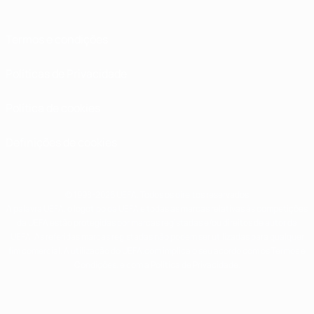
Termos e condições
Políticas de Privacidade
Política de cookies
Definições de cookies
© 1998-2026 UEFA. Todos os direitos reservados
A palavra UEFA, o logótipo da UEFA e todas as marcas relativas às competições
da UEFA estão protegidas por marcas registadas e/ou direitos de autor da
UEFA. As referidas marcas registadas não podem ser utilizadas para qualquer
fim comercial. A utilização do UEFA.com implica o seu acordo com os Termos e
Condições, e com a Política de Privacidade.