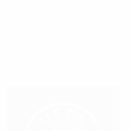
contrariar preconceitos e suposições que o
espectador possa ter sobre os protagonistas e mostrar
que, apesar das suas diferenças e qualidades únicas,
todos têm lugar no futebol. Um desses exemplos é
Linda Repetti, que trabalha como tratadora de relva no
Stadio Luigi Ferraris em Génova:
"As pessoas ficam surpreendidas quando digo que
trabalho como tratadora de relva, porque não há
muitas mulheres a desempenharem essa função.
Sempre lutei e trabalhei muito pelo meu trabalho".