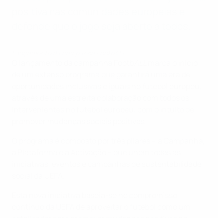
positiva nas comunidades europeias e
defende que o jogo seja aberto a todos.
Lançamento da campanha FootbALL
O lançamento da campanha Footb
ALL
marca o início
de um extenso programa que garantirá uma era de
oportunidades inclusivas e iguais no futebol europeu,
através de uma estreita colaboração com todos os
intervenientes no futebol europeu, com o intuito de
promover mudanças sociais positivas.
O programa é composto por três pilares – a Campanha,
a Plataforma e a Activação – que unem todas as
iniciativas, eventos e campanhas de sustentabilidade
social da UEFA.
Esta nova iniciativa baseia-se no compromisso
contínuo da UEFA de aproveitar o futebol como um