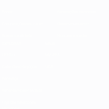
Sobre
Federações nacionais
Competições em curso
Desenvolvimento
Sustentabilidade
Notícias e media
EXPLORAR
MAIS
UEFA.tv
MyUEFA
Calendário de jogos
UC3
Rankings
Bilhetes/Hospitalidade
Loja das Selecções
Nacionais