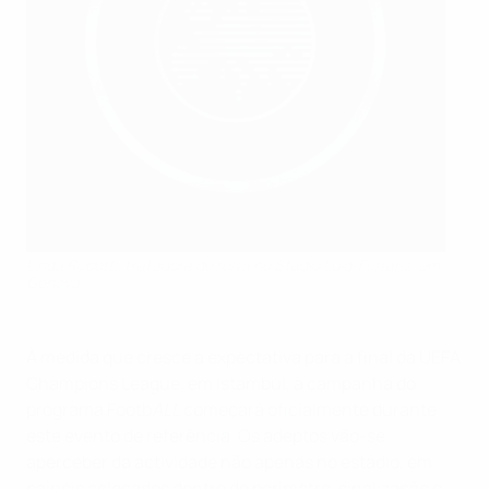
Linda Repetti, tratadora de relva no Stadio Luigi Ferraris, em
Génova.
À medida que cresce a expectativa para a final da UEFA
Champions League, em Istambul, a campanha do
programa Footb
ALL
começará oficialmente durante
este evento de referência. Os adeptos vão-se
aperceber da actividade não apenas no estádio, em
painéis colocados dentro do perímetro, sinalização e