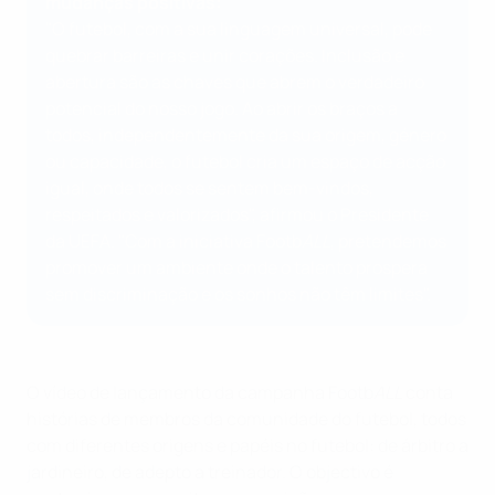
mudanças positivas:
"O futebol, com a sua linguagem universal, pode
quebrar barreiras e unir corações. Inclusão e
abertura são as chaves que abrem o verdadeiro
potencial do nosso jogo. Ao abrir os braços a
todos, independentemente da sua origem, género
ou capacidade, o futebol cria um espaço de acção
igual, onde todos se sentem bem-vindos,
respeitados e valorizados", afirmou o Presidente
da UEFA. "Com a iniciativa Footb
ALL
, pretendemos
promover um ambiente onde o talento prospera
sem discriminação e os sonhos não têm limites".
O vídeo de lançamento da campanha Footb
ALL
conta
histórias de membros da comunidade do futebol, todos
com diferentes origens e papéis no futebol: de árbitro a
jardineiro, de adepto a treinador. O objectivo é