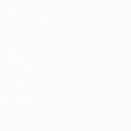
Loja das Competições
Masculinas de Clubes
da UEFA
UEFA Men's Club
Competitions
Memorabilia
MUDAR IDIOMA
Português
English
Français
Deutsch
Русский
Español
Italiano
Português
SIGA-NOS EM