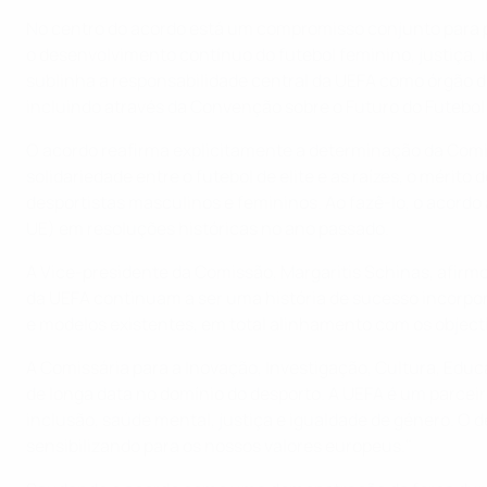
No centro do acordo está um compromisso conjunto para prom
o desenvolvimento contínuo do futebol feminino, justiça, 
sublinha a responsabilidade central da UEFA como órgão d
incluindo através da Convenção sobre o Futuro do Futebol 
O acordo reafirma explicitamente a determinação da Comi
solidariedade entre o futebol de elite e as raízes, o méri
desportistas masculinos e femininos. Ao fazê-lo, o acordo
UE) em resoluções históricas no ano passado.
A Vice-presidente da Comissão, Margaritis Schinas, afirm
da UEFA continuam a ser uma história de sucesso incorpor
e modelos existentes, em total alinhamento com os objecti
A Comissária para a Inovação, Investigação, Cultura, Ed
de longa data no domínio do desporto. A UEFA é um parce
inclusão, saúde mental, justiça e igualdade de género. O d
sensibilizando para os nossos valores europeus."