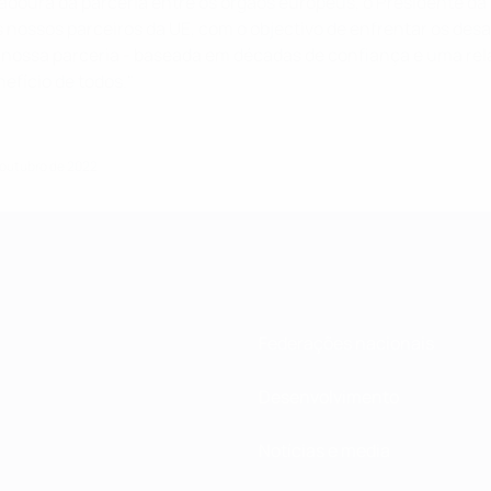
ura da parceria entre os órgãos europeus, o Presidente da 
nossos parceiros da UE, com o objectivo de enfrentar os desaf
 nossa parceria - baseada em décadas de confiança e uma rel
efício de todos."
e outubro de 2022
Federações nacionais
Desenvolvimento
Notícias e media