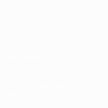
UEFA.tv
MyUEFA
Calendário de jogos
UC3
Rankings
Bilhetes/Hospitalidade
Loja das Selecções Nacionais
Loja das Competições Masculinas de Clubes
da UEFA
UEFA Men's Club Competitions Memorabilia
MUDAR IDIOMA
Português
English
Français
Deutsch
Русский
Español
Italiano
Portug