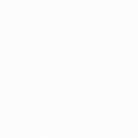
SIGA-NOS EM
Termos e condições
Políticas de Privacidade
Política de cookies
Definições de cookies
A palavra UEFA, o logótipo da UEFA e todas as marcas relativas às competiç