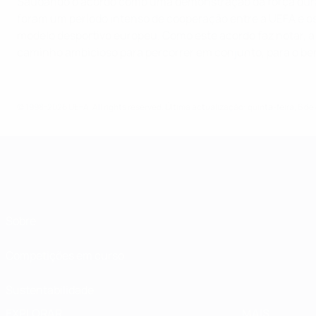
Saudando o acordo como uma demonstração da força durado
foram um período intenso de cooperação entre a UEFA e os 
modelo desportivo europeu. Como este acordo faz notar, a
caminho ambicioso para percorrer em conjunto, para o ben
© 1998-2026 UEFA. All rights reserved.
Última actualização: quinta-feira, 6 d
Sobre
Competições em curso
Sustentabilidade
EXPLORAR
MAIS