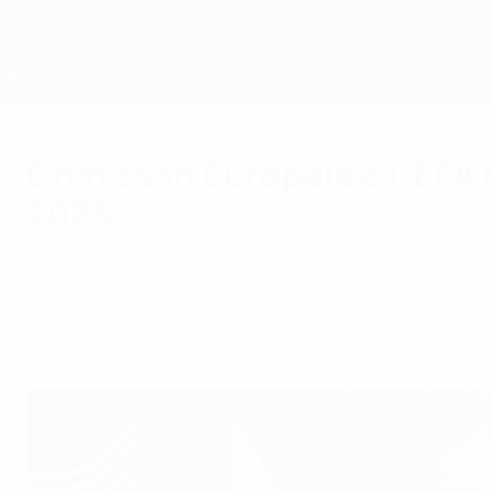
Saltar
para
o
conteúdo
principal
Home
Comissão Europeia e UEFA 
2025
quinta-feira, 6 de outubro de 2022
Comunicados de Imprensa
A renovação da parceria centra-se nas prior