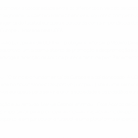
over a solidariedade entre os diferentes níveis do desporto, 
integridade, sustentabilidade financeira, equilíbrio competit
irigente do futebol europeu e concorda com a importância do
Europeu, liderada pela UEFA.
ssão Europeia e da UEFA em proteger e reforçar o Modelo Des
to desportivo, um sistema aberto de promoção e despromoção e a
 advoga a direcção de política pública definida pelo Parlame
ou: "O princípio fundamental da Europa é a solidariedade. A 
ada no nosso Modelo Desportivo Europeu. Esta é uma parceria
vos europeus para servir e unir a sociedade e os cidadãos eur
ucação e Juventude, Mariya Gabriel, afirmou: “Este Acordo de
iro importante para promover as nossas iniciativas no despo
esporto, e em particular o futebol, é uma plataforma eficiente