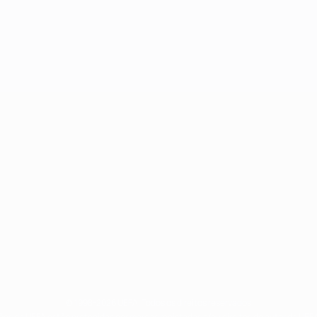
© 1998-2026 UEFA. Todos os direitos reservados
ões da UEFA estão protegidas por marcas registadas e/ou direitos de autor da UEFA