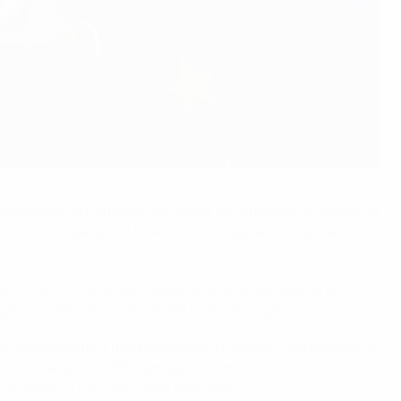
je na sede da Comissão Europeia, em Bruxelas, o Acordo de
Comissão Europeia e a UEFA num novo patamar, centrando-
a a intensificação da colaboração de longa data entre a
 para mudanças positivas em toda a Europa.
nidade europeia que promovem o modo de vida europeu e
ões relevantes da UEFA, em particular na Champions
Alemanha, e no EURO 2025 feminino.