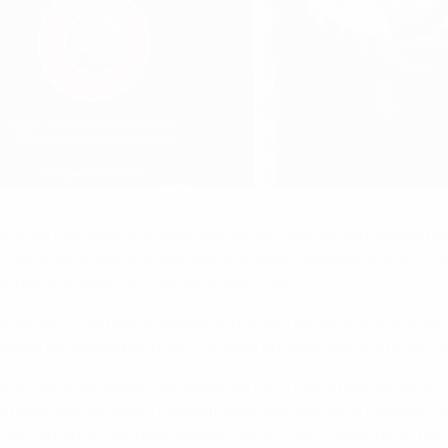
dente da Comissão Europeia, Margaritis Schinas, renovaram ho
Este último acordo institucional coloca a parceria entre a 
ano para os esforços conjuntos até 2025.
o acção climática, igualdade e inclusão social, o acordo marc
peias de futebol para usar o futebol europeu como uma força
ncial dos eventos pan-europeus da UEFA como momentos de u
os neste sentido serão intensificados em eventos e competiç
 incluindo um foco estratégico no EURO 2024 masculino, na 