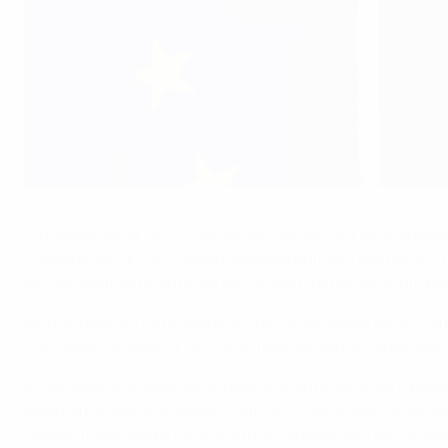
Aleksander Ceferin e Margaritis Schinas
EU / Bogdan Hoyaux
O Presidente da UEFA, Aleksander Čeferin, e a Vice-presi
Cooperação CE-UEFA celebrado pela primeira vez em 2014. 
se nos desafios prioritários da Europa e fornecendo um pl
Estruturado em torno das principais prioridades da UE, com
Comissão Europeia, a UEFA e as federações nacionais euro
A Comissão Europeia reconhece o enorme alcance e pote
celebram a sua diversidade cultural. Os esforços conjunt
League masculina e feminina e no Campeonato da Europa,