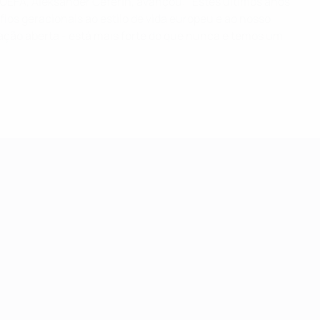
UEFA, Aleksander Čeferin, avançou: "Estes últimos anos
ios geracionais ao estilo de vida europeu e ao nosso
ação aberta - está mais forte do que nunca e temos um