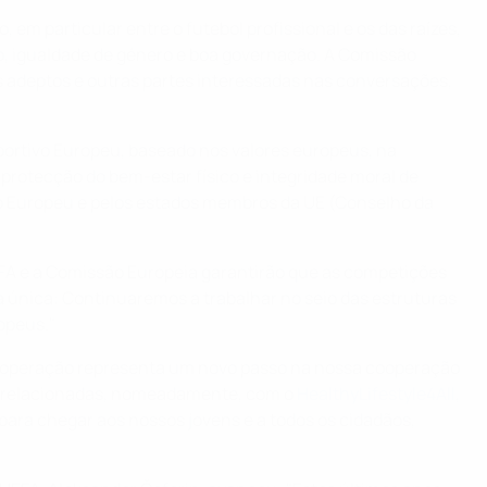
em particular entre o futebol profissional e os das raízes,
ivo, igualdade de género e boa governação. A Comissão
s adeptos e outras partes interessadas nas conversações,
portivo Europeu, baseado nos valores europeus, na
 protecção do bem-estar físico e integridade moral de
nto Europeu e pelos estados membros da UE (Conselho da
UEFA e a Comissão Europeia garantirão que as competições
 única: Continuaremos a trabalhar no seio das estruturas
opeus."
 Cooperação representa um novo passo na nossa cooperação
rto relacionadas, nomeadamente, com o
HealthyLifestyle4All
,
 para chegar aos nossos jovens e a todos os cidadãos,