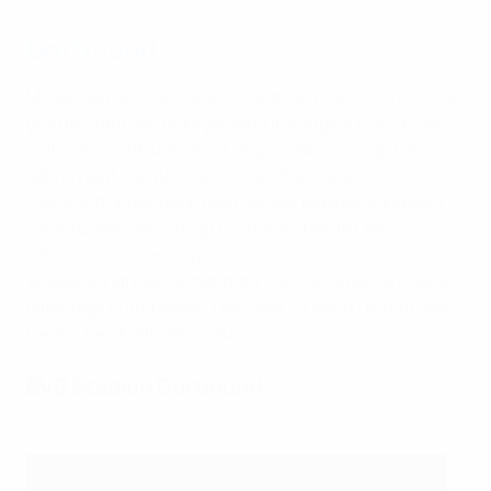
Dortmund
Mit seinen rund 600 000 Einwohnern ist
Dortmund
die
größte Stadt des Ruhrgebiets und zugleich auch das
kulturelle Zentrum dieser Region. Noch vor gut 50
Jahren galt die Stadt als Kohle-, Bier- oder
Stahlmetropole, doch nach einem beeindruckenden
Strukturwandel verfügt Dortmund heute über
zahlreiche Technologie- und
Wissenschaftsunternehmen, Hochschulen und eine
lebendige Kulturszene. Die Stadt ist auch Heimat des
Deutschen Fußballmuseums.
BVB Stadion Dortmund