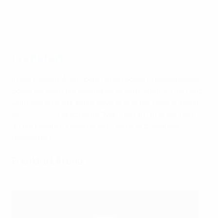
EURO 2024 Gastgeberstädte: Düsseldorf
Frankfurt
In der Hessen-Metropole haben sowohl die deutsche
Börse als auch die europäische Zentralbank ihren Sitz.
Dank der ausgeprägten Skyline und der Lage am Main
ist
Frankfurts
Spitzname "Mainhattan", in Anlehnung
an die bekannte Skyline Manhattans, zustande
gekommen.
Frankfurt Arena