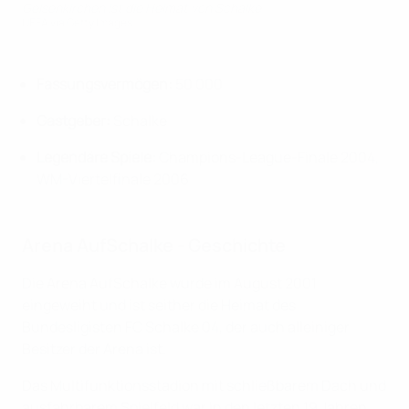
Gelsenkirchen ist die Heimat von Schalke
UEFA via Getty Images
Fassungsvermögen:
50 000
Gastgeber:
Schalke
Legendäre Spiele:
Champions-League-Finale 2004,
WM-Viertelfinale 2006
Arena AufSchalke - Geschichte
Die Arena AufSchalke wurde im August 2001
eingeweiht und ist seither die Heimat des
Bundesligisten FC Schalke 04, der auch alleiniger
Besitzer der Arena ist.
Das Multifunktionsstadion mit schließbarem Dach und
ausfahrbarem Spielfeld war in den letzten 19 Jahren