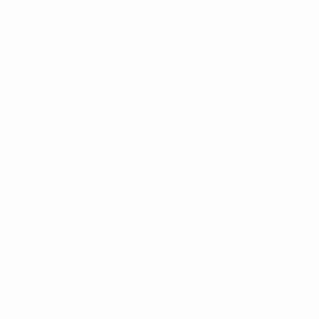
Touristenattraktionen.
EURO 2024: Die Gastgeberstädte
Die
UEFA EURO 2024
ist das erste große Turnier in
Deutschland seit der WM 2006. Es ist die 17. Ausgabe
der UEFA-Europameisterschaft. Gastgeber
Deutschland wurde bereits dreimal Europameister
(1972, 1980 und 1996).
In diesem Artikel – dem kompletten Guide zu den
Gastgeberstädten und den Stadien der EM 2024 –
finden sich alle Informationen über die Stadien und
Sehenswürdigkeiten in Berlin, Köln, München,
Frankfurt, Hamburg, Dortmund, Leipzig,
Gelsenkirchen, Stuttgart und Düsseldorf.
UEFA EURO 2024: Hol dir die App