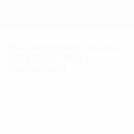
Saltar
para
o
conteúdo
principal
Home
Die Gastgeberstädte der
UEFA EURO 2024 in
Deutschland
quarta-feira, 10 de julho de 2024
Die UEFA EURO 2024 findet in zehn Stadien
in ganz Deutschland statt – vom
Olympiastadion Berlin bis zur Fußball Arena
in München. Hier findet ihr Informationen
über die Städte, die Stadien und die