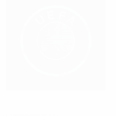
Das BVB Stadion Dortmund
Getty Images
Fassungsvermögen:
62 000