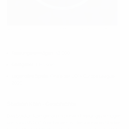
Köln war auch schon bei der WM 2006 Gastgeberstadt
UEFA via Getty Images
Fassungsvermögen:
43 000
Gastgeber:
1. FC Köln
Legendäre Spiele:
Finale der UEFA Europa League
2020
Stadion Köln - Geschichte
Das Stadion Köln gehört mit einem Fassungsvermögen
von rund 46 000 Zuschauern zu den kleineren Stadien