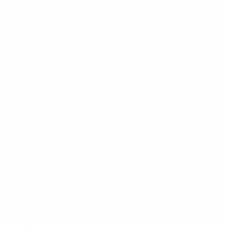
Gastgeber:
Eintracht Frankfurt
Legendäre Spiele:
Endspiel im UEFA-Frauenpokal
2002 , WM-Viertelfinale 2006
Frankfurt Arena - Geschichte
Die Frankfurt Arena ist nach 1988 auch 2024 wieder
Austragungsort der UEFA EURO. Das 1925 erbaute
Stadion wurde in der Zwischenzeit mehrfach
umgebaut und diente in der Vergangenheit häufig als
Austragungsort für Konzerte und Boxkämpfe - wie
1966, als Muhammad Ali seinen WM-Titel gegen den
Deutschen Karl Mildenberger verteidigte.
EM 2024 - Spiele in Frankfurt
17.06.
:
Belgien - Slowakei 0:1