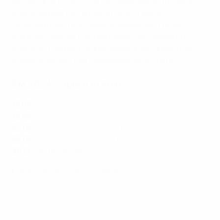
bei der UEFA EURO 2024. Die Arena wurde für die WM
2006 komplett neu errichtet und ist seit 2010
Schauplatz der DFB-Pokal-Endspiele der Frauen,
außerdem war sie Austragungsort von Spielen im
American Football und Eishockey. Auch große Rock-
Konzerte werden hier regelmäßig veranstaltet.
EM 2024 - Spiele in Köln
15.06.
:
Ungarn - Schweiz 1:3
19.06.
:
Schottland - Schweiz 1:1
22.06.
:
Belgien - Rumänien 2:0
25.06.
:
England - Slowenien 0:0
30.06.
: Achtelfinale –
Spanien - Georgien 4:1
Köln: Reiseführer und alle Infos
EM 2024 Gastgeberstädte: Köln