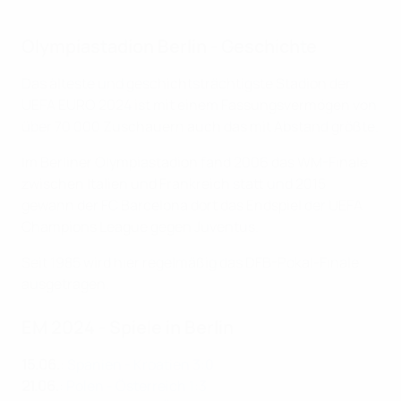
Olympiastadion Berlin - Geschichte
Das älteste und geschichtsträchtigste Stadion der
UEFA EURO 2024 ist mit einem Fassungsvermögen von
über 70 000 Zuschauern auch das mit Abstand größte.
Im Berliner Olympiastadion fand 2006 das WM-Finale
zwischen Italien und Frankreich statt und 2015
gewann der FC Barcelona dort das Endspiel der UEFA
Champions League gegen Juventus.
Seit 1985 wird hier regelmäßig das DFB-Pokal-Finale
ausgetragen.
EM 2024 - Spiele in Berlin
15.06.
:
Spanien - Kroatien 3:0
21.06.
:
Polen - Österreich 1:3