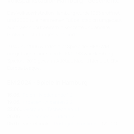
Volksparkstadion Hamburg - Geschichte
Das Volksparkstadion Hamburg wurde 1953 eröffnet
und 2000 zu einem reinen Fußballstadion umgebaut,
auch wenn dort weiterhin Konzerte und andere
Großveranstaltungen stattfinden.
1974 und 2006 wurden hier Spiele der FIFA-WM
ausgetragen, auch bei der EM 1988 war Hamburg
Spielort. 2010 gewann Atlético Madrid hier die UEFA
Europa League.
EM 2024 - Spiele in Hamburg
16.06.
:
Polen - Niederlande 1:2
19.06.
:
Kroatien - Albanien 2:2
22.06.
:
Georgien - Tschechien 1:1
26.06.
:
Tschechien - Türkei 1:2
05.07.
: Viertelfinale –
Portugal - Frankreich
(21:00)