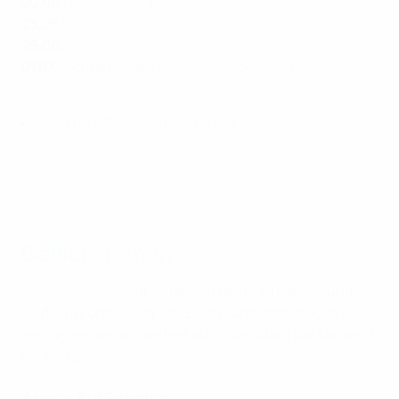
20.06.
:
Dänemark - England 1:1
23.06.
:
Schweiz - Deutschland 1:1
26.06.
:
Slowakei - Rumänien 1:1
01.07.
: Achtelfinale –
Portugal - Slowenien 0:0 n.V. (3:0
i.E.)
Frankfurt: Reiseführer und alle Infos
EURO 2024 Gastgeberstädte: Frankfurt
Gelsenkirchen
Gelsenkirchen
liegt im Herzen des Ruhrgebiets und
wird aufgrund seiner von Eisen- und Stahlindustrie
geprägten Vergangenheit auch die "Stadt der tausend
Feuer" genannt.
Arena AufSchalke