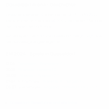
Düsseldorf Arena - Geschichte
Eines der kleineren Stadien bei der UEFA EURO 2024
bietet immerhin mehr als 46 000 Zuschauern Platz bei
den Spielen der Endrunde.
Aktuell spielt hier Fortuna Düsseldorf, das 2019/20 aus
der Bundesliga abgestiegen ist.
EM 2024 - Spiele in Düsseldorf
17.06.
:
Österreich - Frankreich 0:1
21.06.
:
Slowakei - Ukraine 1:2
24.06.
:
Albanien - Spanien 0:1
01.07.
: Achtelfinale –
Frankreich - Belgien 1:0
06.07.
: Viertelfinale –
England - Schweiz 1:1 n.V. (5:3
i.E.)
Düsseldorf: Reiseführer und alle Infos