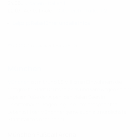
24.06.
:
Kroatien - Italien 1:1
02.07.
: Achtelfinale –
Österreich - Türkei 1:2
Leipzig: Reiseführer und alle Infos
EM 2024 Gastgeberstädte: Leipzig
München
München
ist mit rund 1,6 Millionen Einwohnern die
drittgrößte Stadt Deutschlands und wird wegen seiner
Lage am Fuße der Alpen, den vielen Seen in
unmittelbarer Umgebung und dem entspannten
Lebensstil der Münchner gerne auch als nördlichste
Stadt Italiens bezeichnet.
München Fußball Arena