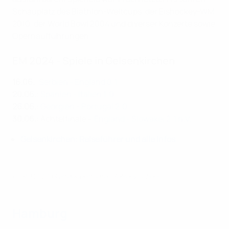
Schauplatz des Biathlon-Weltcups, der Eishockey-WM
2010, der World Bowl 2004 und diverser Konzerte sowie
Opernaufführungen.
EM 2024 - Spiele in Gelsenkirchen
16.06.
:
Serbien - England 0:1
20.06.
:
Spanien - Italien 1:0
26.06.
:
Georgien - Portugal 2:0
30.06.
: Achtelfinale –
England - Slowakei 2:1 n.V.
Gelsenkirchen: Reiseführer und alle Infos
EURO 2024 Gastgeberstädte: Gelsenkirchen
Hamburg