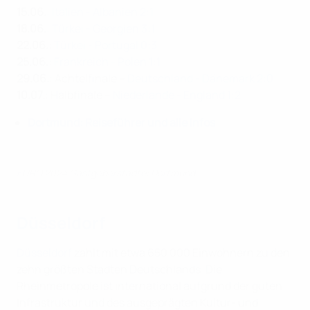
15.06.
:
Italien - Albanien 2:1
18.06.
:
Türkei - Georgien 3:1
22.06.
:
Türkei - Portugal 0:3
25.06.
:
Frankreich - Polen 1:1
29.06.
: Achtelfinale –
Deutschland - Dänemark 2:0
10.07.
: Halbfinale –
Niederlande - England 1:2
Dortmund: Reiseführer und alle Infos
EURO 2024 Gastgeberstädte: Dortmund
Düsseldorf
Düsseldorf
zählt mit etwa 650 000 Einwohnern zu den
zehn größten Städten Deutschlands. Die
Rheinmetropole ist international aufgrund der guten
Infrastruktur und des ausgeprägten Kultur- und