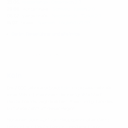
25.06.
:
Niederlande - Österreich 2:3
29.06.
: Achtelfinale –
Schweiz - Italien 2:0
06.07.
: Viertelfinale –
Niederlande - Türkei 2:1
14.07.
: Finale –
Spanien - England (21:00)
Berlin: Reiseführer und alle Infos
EURO 2024 Gastgeberstädte: Berlin
Köln
Die 2 000 Jahre alte Stadt
Köln
, mit etwas mehr als
einer Million Einwohnern die viertgrößte Stadt
Deutschlands, liegt direkt am Rhein und gilt als das
kulturelle Zentrum dieser Region.
Nur einen Steinwurf vom Hauptbahnhof entfernt
befindet sich Deutschlands meistbesichtigte