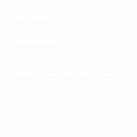
UEFA via Getty Images
Fassungsvermögen:
66 000
Gastgeber:
Bayern München
Legendäre Spiele:
Champions-League-Finale 2012,
Viertelfinale EURO 2020
München Fußball Arena - Geschichte
Die München Fußball Arena wurde gemeinsam von
den Vereinen Bayern München und 1860 München vor
den Toren Münchens erbaut und 2005 eingeweiht.
Mittlerweile ist die Arena im alleinigen Besitz des
deutschen Rekordmeisters.
2012 verloren die Bayern hier im "Finale dahoam" das