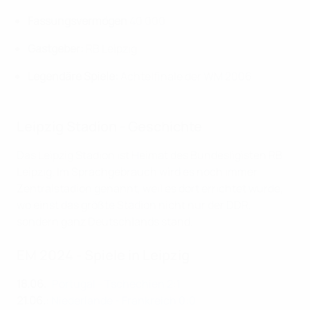
Fassungsvermögen
40 000
Gastgeber:
RB Leipzig
Legendäre Spiele:
Achtelfinale der WM 2006
Leipzig Stadion - Geschichte
Das Leipzig Stadion ist Heimat des Bundesligisten RB
Leipzig. Im Sprachgebrauch wird es noch immer
Zentralstadion genannt, weil es dort errichtet wurde,
wo einst das größte Stadion nicht nur der DDR,
sondern ganz Deutschlands stand.
EM 2024 - Spiele in Leipzig
18.06.
:
Portugal - Tschechien 2:1
21.06.
:
Niederlande - Frankreich 0:0