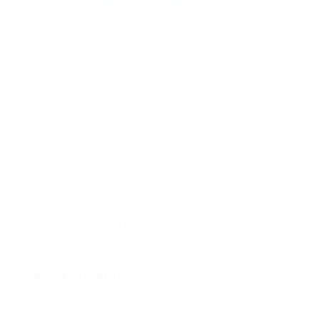
Hamburg: Reiseführer und alle Infos
EM 2024 Gastgeberstädte: Hamburg
Leipzig
Einst die Heimat von Johann Sebastian Bach, ist
Leipzig
seit der Wiedervereinigung ein Zentrum für
Wirtschaft, Handel und Kultur. Die Stadt war 1989
Ursprung der friedlichen Revolution, hier fanden die so
genannten Montagsdemonstrationen statt, an deren
Ende der Untergang der DDR und die deutsche
Wiedervereinigung standen.
Leipzig Stadion