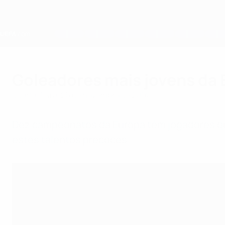
Saltar
para
o
conteúdo
principal
Home
Goleadores mais jovens da
quarta-feira, 26 de novembro de 2014
Dez campeonatos da Europa têm jogadores qu
estes talentos precoces.