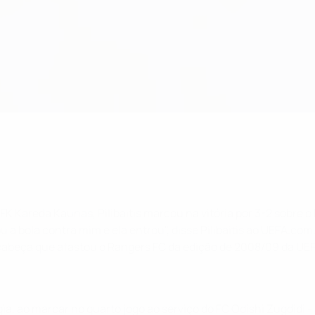
FK Kareda Kaunas, Pilibaitis marcou na vitória por 3-2 sobre o
 a bola contra mim e ela entrou", disse Pilibaitis ao UEFA.c
beça que afastou o Rangers FC da edição de 2008/09 da UEFA
ia, ao marcar no quarto jogo ao serviço do FC Odishi Zugdidi –