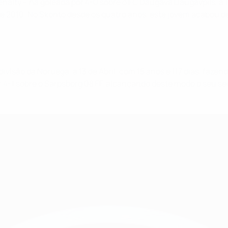
nalty – na goleada por 4-0 sobre o FC Daugava Daugavpils, a 1
de 2010. No Skonto desde os quatro anos, este jovem acabou de
ivisão da Noruega, a 13 de Abril, com 15 anos e 117 dias, faze
or 4-1 sobre o Sarpsborg 08 FF, alcançando deste modo o seu s