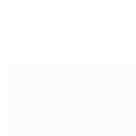
auspicioso para o avançado, que deixou a sua marca na Rú
chuteiras em 2004.
AZERBAIJÃO: Orkhan Aliyev
15 anos e 236 dias
Formado nos russos do FC Stavropol, Aliyev regressou a Ba
ante o Qäbälä FK, a 14 de Agosto de 2011. Aliyev assinou e