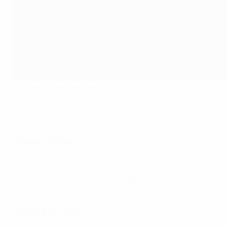
Linas Pilibaitis – agora no VMFD Žalgiris
©FK Ekranas
LITUÂNIA: Linas Pilibaitis
15 anos e 159 dias
Suplente utilizado a 10 de Setembro de 2000 ao serviço do 
comum. "Eu estava a pressionar o guarda-redes; ele chutou
com o FBK Kaunas em 2006 e marcou um famoso golo de ca
GEÓRGIA: Zaza Janashia
15 anos e 202 dias
A 30 de Agosto de 1991, Zaza Janashia fez história na Geórg