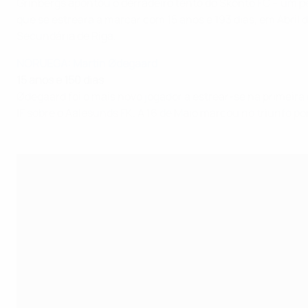
Grīnbergs apontou o derradeiro tento do Skonto FC – um pe
que se estreara a marcar com 15 anos e 193 dias, em Abril 
Secundária de Riga.
NORUEGA: Martin Ødegaard
15 anos e 150 dias
Ødegaard foi o mais novo jogador a estrear-se na primeira d
IF sobre o Aalesunds FK. A 16 de Maio marcou no triunfo p