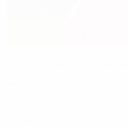
O marcador mais novo da Geórgia, Zaza Janashia, chegou à selecçã
©Getty Images
No fim-de-semana passado Matthew Shevlin tornou-se no s
FC, com 15 anos e 350 dias. O UEFA.com conta-lhe que f
ARMÉNIA: Armen Ghazaryan
14 anos e 215 dias
Ghazaryan é, segundo a pesquisa do UEFA.com, o mais novo
golo na vitória por 7-0 sobre o FSC Lori, ao serviço do cl
tem impedido a afirmação de Ghazaryan nos últimos anos.
LETÓNIA: Jānis Grīnbergs
15 anos e 102 dias