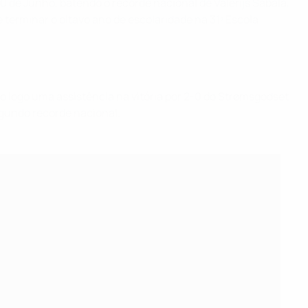
0 de Junho, batendo o recorde nacional de Valērijs Šabala,
 terminar o oitavo ano de escolaridade na 31ª Escola
ndo logo uma assistência na vitória por 2-0 do Strømsgodset
egundo recorde nacional.