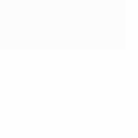
 FK Nevėžis, apesar de ter admitido que não foi um golo
om. Convertido de avançado em médio foi campeão lituano
 Champions League. É agora internacional lituano.
 uma vitória por 2-1 sobre o FC Sulori Vani. Foi um começo