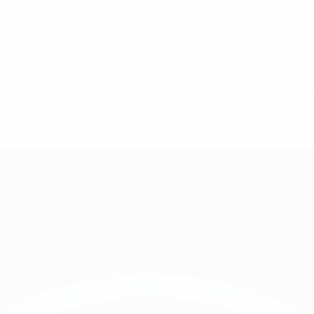
ssia ao serviço do FC Lokomotiv Moskva, com o qual ganhou q
ku com a família em 2010 para assinar pelo Sumqayıt FK; marco
m Janeiro um contrato de dois anos com o Xäzär Länkäran FK.