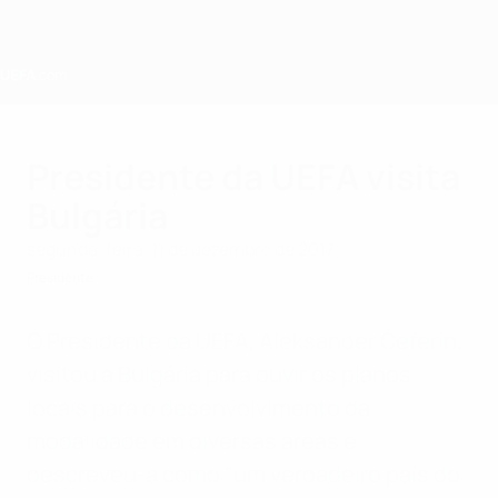
Saltar
para
o
conteúdo
principal
Home
Presidente da UEFA visita
Bulgária
segunda-feira, 11 de dezembro de 2017
Presidente
O Presidente da UEFA, Aleksander Čeferin,
visitou a Bulgária para ouvir os planos
locais para o desenvolvimento da
modalidade em diversas áreas e
descreveu-a como "um verdadeiro país do