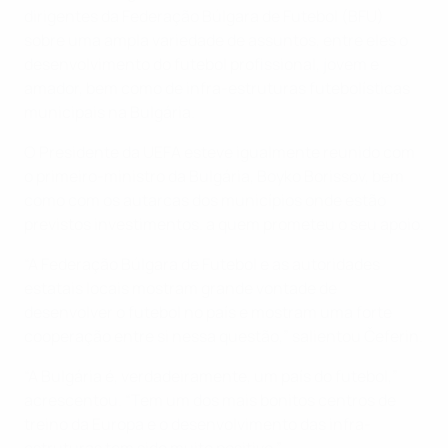
dirigentes da Federação Búlgara de Futebol (BFU)
sobre uma ampla variedade de assuntos, entre eles o
desenvolvimento do futebol profissional, jovem e
amador, bem como de infra-estruturas futebolísticas
municipais na Bulgária.
O Presidente da UEFA esteve igualmente reunido com
o primeiro-ministro da Bulgária, Boyko Borissov, bem
como com os autarcas dos municípios onde estão
previstos investimentos. a quem prometeu o seu apoio.
“A Federação Búlgara de Futebol e as autoridades
estatais locais mostram grande vontade de
desenvolver o futebol no país e mostram uma forte
cooperação entre si nessa questão,” salientou Čeferin.
“A Bulgária é, verdadeiramente, um país do futebol,”
acrescentou. “Tem um dos mais bonitos centros de
treino da Europa e o desenvolvimento das infra-
estruturas tem sido muito positivo.”