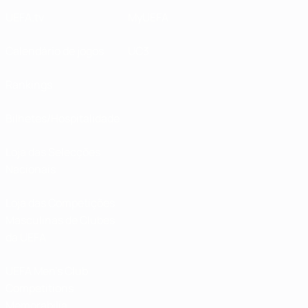
UEFA.tv
MyUEFA
Calendário de jogos
UC3
Rankings
Bilhetes/Hospitalidade
Loja das Selecções
Nacionais
Loja das Competições
Masculinas de Clubes
da UEFA
UEFA Men's Club
Competitions
Memorabilia