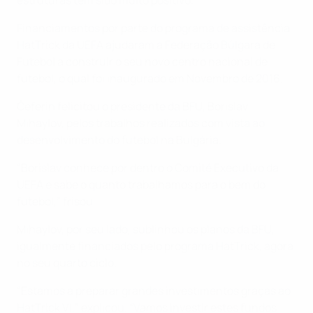
Financiamentos por parte do programa de assistência
HatTrick da UEFA ajudaram a Federação Búlgara de
Futebol a construir o seu novo centro nacional de
futebol, o qual foi inaugurado em Novembro de 2016.
Čeferin felicitou o presidente da BFU, Borislav
Mihaylov, pelos trabalhos realizados com vista ao
desenvolvimento do futebol na Bulgária.
“Borislav conhece por dentro o Comité Executivo da
UEFA e sabe o quanto trabalhamos para o bem do
futebol,” frisou.
Mihaylov, por seu lado, sublinhou os planos da BFU,
igualmente financiados pelo programa HatTrick, agora
no seu quarto ciclo.
“Estamos a preparar grandes investimentos graças ao
HatTrick VI,” explicou. “Vamos investir estes fundos