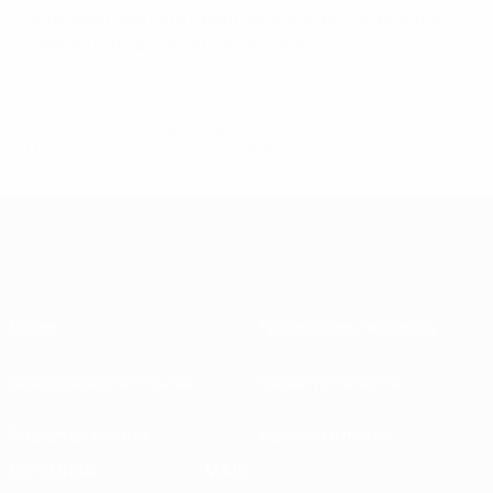
onde eles mais falta fazem: academias, campos, mini-
campos e infra-estruturas de estádios.”
© 1998-2026 UEFA. All rights reserved.
Última actualização: terça-feira, 12 de dezembro de 2017
Sobre
Federações nacionais
Competições em curso
Desenvolvimento
Sustentabilidade
Notícias e media
EXPLORAR
MAIS