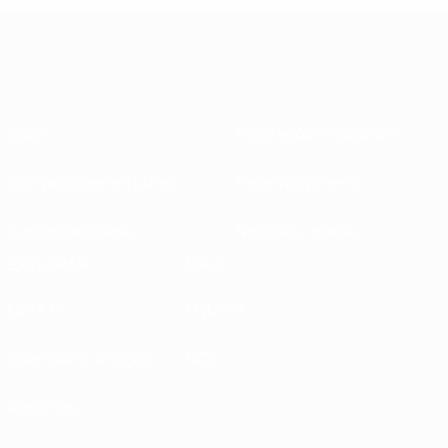
Sobre
Federações nacionais
Competições em curso
Desenvolvimento
Sustentabilidade
Notícias e media
EXPLORAR
MAIS
UEFA.tv
MyUEFA
Calendário de jogos
UC3
Rankings