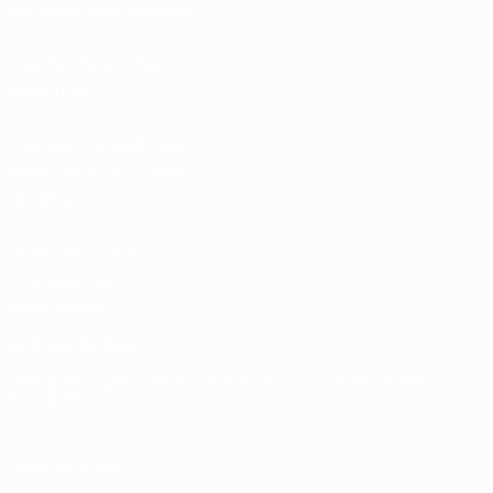
Bilhetes/Hospitalidade
Loja das Selecções
Nacionais
Loja das Competições
Masculinas de Clubes
da UEFA
UEFA Men's Club
Competitions
Memorabilia
MUDAR IDIOMA
Português
English
Français
Deutsch
Русский
Español
Italiano
Português
SIGA-NOS EM