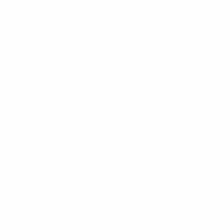
Verão passado.
A Federação de Futebol da República Checa (FAČR)
confirmou em comunicado o óbito, acrescentando: “[A
FAČR] expressa as suas mais sentidas condolências a
todos os familiares.”
O treinador do Plzeň, Adolf Šádek afirmou: “Nada irá
curar a dor de toda a sua família no Viktoria. Quaisquer
golos, pontos e títulos parecem insignificantes
perante isto. Estamos todos profundamente tristes
pela morte de um grande jogador do Viktoria, grande
homem e amigo. As únicas palavras que consigo dizer
são: ‘Obrigado Raity por tudo. Nunca te
esqueceremos’.”
© 1998-2026 UEFA. All rights reserved.
Última actualização: segunda-feira, 24 de abril de 2017