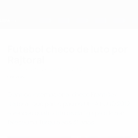
Saltar
para
o
conteúdo
principal
Home
Futebol checo de luto por
Rajtoral
segunda-feira, 24 de abril de 2017
Obituários
O antigo internacional checo František
Rajtoral, que participou no UEFA EURO 2012
e venceu quatro títulos da liga pelo Plzeň,
faleceu na Turquia aos 31 anos.