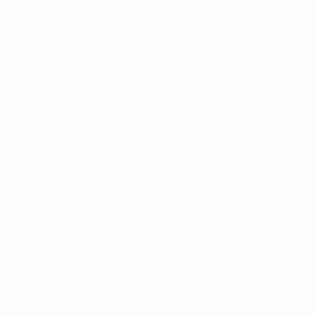
Termos e condições
Políticas de Privacidade
Política de cookies
Definições de cookies
© 1998-2026 UEFA. Todos os direitos reservados
A palavra UEFA, o logótipo da UEFA e todas as marcas relativas às competições
da UEFA estão protegidas por marcas registadas e/ou direitos de autor da
UEFA. As referidas marcas registadas não podem ser utilizadas para qualquer
fim comercial. A utilização do UEFA.com implica o seu acordo com os Termos e