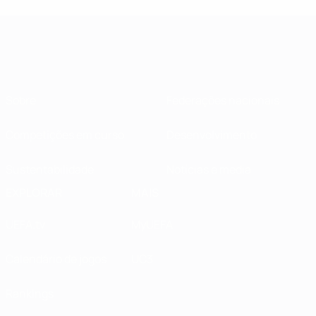
Sobre
Federações nacionais
Competições em curso
Desenvolvimento
Sustentabilidade
Notícias e media
EXPLORAR
MAIS
UEFA.tv
MyUEFA
Calendário de jogos
UC3
Rankings