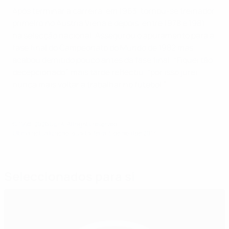
Após terminar a carreira, em 1963, tornou-se treinador,
primeiro no Áustria Viena e depois, entre 1978 e 1981,
na selecção nacional. Assegurou o apuramento para a
fase final do Campeonato do Mundo de 1982 mas
acabou demitido pouco antes da fase final. “Fiquei tão
decepcionado”, mais tarde reflectiu, “por isso jurei
nunca mais voltar a trabalhar no futebol.”
© 1998-2026 UEFA. All rights reserved.
Última actualização: quarta-feira, 5 de abril de 2017
Seleccionados para si