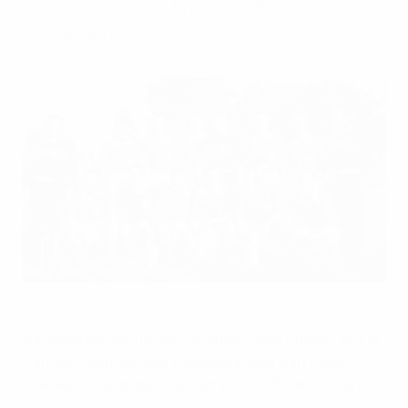
a selecção à fase final em 1982, faleceu
aos 90 anos.
A equipa da Áustria que jogou em 1954 o apuramento do
terceiro e quarto lugares
©Getty Images
A Áustria perdeu um dos seus heróis do futebol, já que
o antigo internacional e seleccionador Karl Stotz
faleceu oito dias após ter cumprido o 90º aniversário.