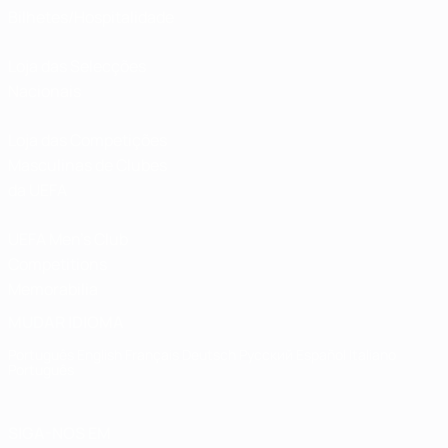
Bilhetes/Hospitalidade
Loja das Selecções
Nacionais
Loja das Competições
Masculinas de Clubes
da UEFA
UEFA Men's Club
Competitions
Memorabilia
MUDAR IDIOMA
Português
English
Français
Deutsch
Русский
Español
Italiano
Português
SIGA-NOS EM