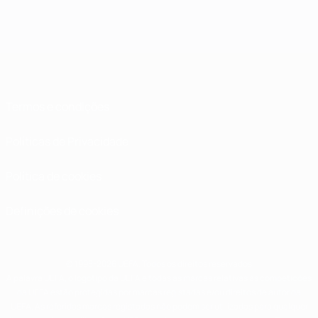
Termos e condições
Políticas de Privacidade
Política de cookies
Definições de cookies
© 1998-2026 UEFA. Todos os direitos reservados
A palavra UEFA, o logótipo da UEFA e todas as marcas relativas às competições
da UEFA estão protegidas por marcas registadas e/ou direitos de autor da
UEFA. As referidas marcas registadas não podem ser utilizadas para qualquer