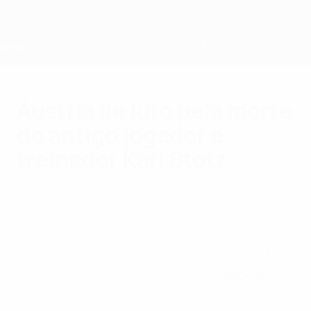
Saltar
para
o
conteúdo
principal
Home
Áustria de luto pela morte
do antigo jogador e
treinador Karl Stotz
quarta-feira, 5 de abril de 2017
por Johannes Sturm em
Viena
Obituários
Karl Stotz, membro da selecção da Áustria
que ficou no terceiro lugar do Campeonato
do Mundo de 1954, e que mais tarde levou