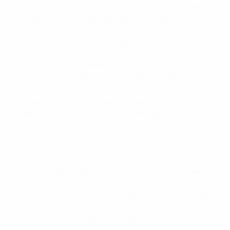
Enquanto adolescente, Stotz combateu na II Guerra
Mundial e esteve na Batalha de Estalinegrado.
Capturado, foi prisioneiro de guerra durante três anos
antes de regressar a sua cidade de Viena.
Começou a jogar futebol no FC Wien. O seu soberbo
jogo posicional rapidamente fez dele um dos melhores
defesas da Liga. Em 1951 ingressou no Áustria Viena
onde passou 12 anos de sucesso ao serviço dos
“violetas”, conquistando quatro campeonatos e duas
taças. Em 2001 foi nomeado para a equipa do século.
Stotz estreou-se pela Áustria frente à Suíça, em Março
de 1950, na primeira de 42 internacionalizações que
incluíram a participação nos Campeonatos do Mundo
de 1954 e 1958. Estava no banco quando a Áustria
derrotou o Uruguai por 3-1 no jogo de apuramento do
terceiro e quarto lugares – um feito que permanece
como o maior na história do futebol austríaco.