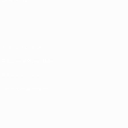
Termos e condições
Políticas de Privacidade
Política de cookies
Definições de cookies
© 1998-2026 UEFA. Todos os direitos reservados
A palavra UEFA, o logótipo da UEFA e todas as marcas relativas às competições
da UEFA estão protegidas por marcas registadas e/ou direitos de autor da
UEFA. As referidas marcas registadas não podem ser utilizadas para qualquer