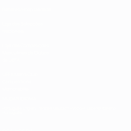
Bilhetes/Hospitalidade
Loja das Selecções
Nacionais
Loja das Competições
Masculinas de Clubes
da UEFA
UEFA Men's Club
Competitions
Memorabilia
MUDAR IDIOMA
Português
English
Français
Deutsch
Русский
Español
Italiano
Português
SIGA-NOS EM