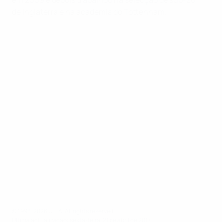
de
Inglaterra
e na academia do
Tottenham
.
© 1998-2026 UEFA. All rights reserved.
Última actualização: sexta-feira, 21 de abril de 2017