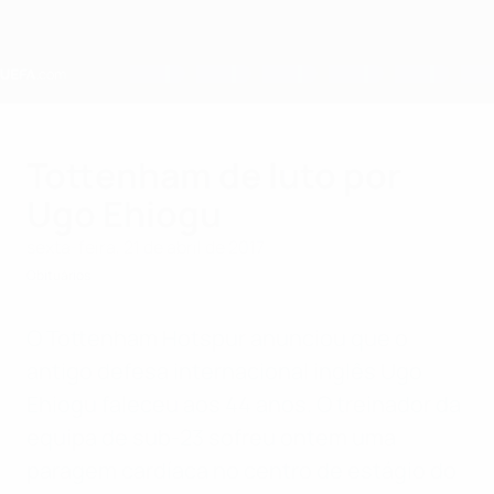
Saltar
para
o
conteúdo
principal
Home
Tottenham de luto por
Ugo Ehiogu
sexta-feira, 21 de abril de 2017
Obituários
O Tottenham Hotspur anunciou que o
antigo defesa internacional inglês Ugo
Ehiogu faleceu aos 44 anos. O treinador da
equipa de sub-23 sofreu ontem uma
paragem cardíaca no centro de estágio do