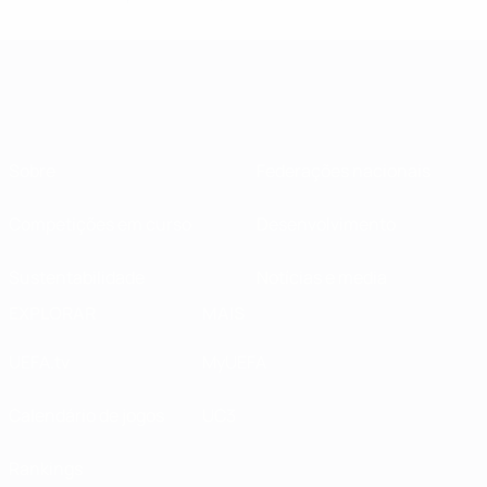
Sobre
Federações nacionais
Competições em curso
Desenvolvimento
Sustentabilidade
Notícias e media
EXPLORAR
MAIS
UEFA.tv
MyUEFA
Calendário de jogos
UC3
Rankings