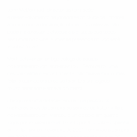
John
McDermott
,
director
da formação
e
desenvolvimento de jogadores do
clube
de Londres,
afirmou n
uma
d
eclaração
oficial
: "As palavras não
podem expressar o choque e a tristeza que todos
sentimos no clube. A imensa presença do Ugo será
insubstituível".
Mark
Schwarzer
, antigo colega de equipa
no
Middlesbrough
, acrescentou: "Sempre foi uma
pessoa calma e reconfortante, não falava muito, mas
falava quando era
preciso
falar. E
ra um jogador
muito
dedicado e amava
o futebol".
Ehiogu
era uma defesa-
central que
passou os
melhores anos da carreira ao serviço de
Aston
Villa
e
no
Middlesbrough
. Marcou o
único golo em quatro
jogos por
Inglaterra num triunfo por 3-0
sobre
Espanha
em
Villa
Park
em Fevereiro de 2001. Terminou a carreira
em
2009 e depois trabalhou na
selecção
de sub-20