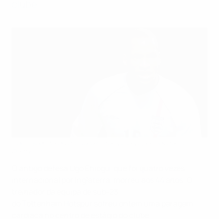
clube.
Ugo Ehiogu foi quatro vezes internacional por Inglaterra
©Getty Images
O antigo defesa
Ugo
Ehiogu
, que foi quatro vezes
internacional por Inglaterra,
morreu aos 44 anos.
O
treinador da equipa de sub-23
do
Tottenham
Hotspur
sofreu
ontem uma paragem
cardíaca no centro de estágio do clube.