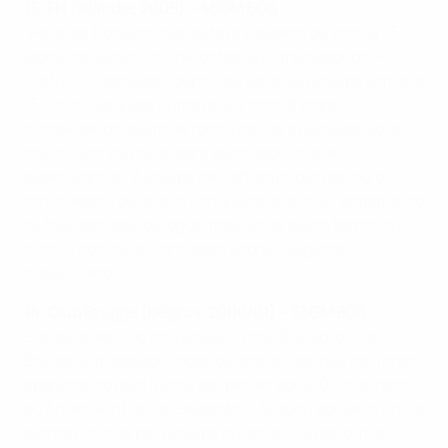
15: FH (Islândia, 2005) – 46GM 6GS
"Para ser honesto, não estava à espera de vencer 15
jogos consecutivos", reconheceu o treinador do FH,
Ólafur Kristjánsson, depois de ver a sua equipa somar a
15ª vitória seguida numa prova com 18 jogos,
completando assim de forma rápida a revalidação do
título. "Isto vai muito para além daquilo que
esperávamos". A equipa de Hafnarfjordur baixou o
ritmo depois de selar a conquista do troféu, empatando
os três derradeiros jogos, mas ainda assim terminou
com 16 pontos de vantagem sobre o segundo
classificado.
14: Club Brugge (Bélgica, 2000/01) – 53GM 8GS
Sob as ordens do norueguês Trond Sollied, o Club
Brugge ultrapassou todos os obstáculos que lhe foram
aparecendo pela frente até perder por 2-0 no terreno
do Anderlecht, a 1 de Dezembro. Acabou por ser a única
derrota sofrida pela equipa durante o Outono, mas