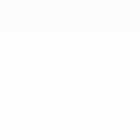
Saltar
para
o
conteúdo
principal
Home
Olympiacos com
arranque mais vitorioso
do século na Europa
domingo, 10 de janeiro de 2016
por Stoyan Georgiev
Orientado pelo português Marco Silva, o
Olympiacos somou a 17ª vitória consecutiva
na Liga grega e conseguiu o melhor
arranque de época nos campeonatos
europeus desde 2000.