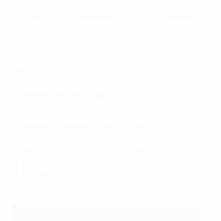
nove empates somados nos 11 primeiros jogos
disputados na Primavera permitiram que acabasse por
ser o Anderlecht a conquistar o título, com cinco
pontos de vantagem.
13: Dínamo Bucareste (Roménia, 2006-07) – 30GM
7GS
13: Basileia (Suíça, 2003/04) – 43GM 10GS
13: Pyunik (Arménia, 2002) – 61GM 20GS
13: CSKA Sófia (Bulgária, 2002/03) – 35GM 5GS
12: Ventspils (Letónia, 2014) – 42GM 4GS
11: Levadia (Estónia, 2009) – 40GM 4GS
11: Maccabi Haifa (Israel, 2005/06) – 23GM 8GS
11: F91 Dudelange (Luxemburgo, 2010/11) – 33GM 6GS