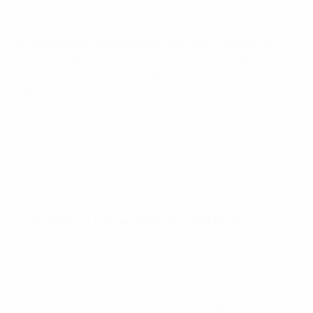
conquistar a Liga grega sem qualquer derrota.
16: Dudelange (Luxemburgo, 2007/08) – 49GM 7GS
"Nunca antes uma equipa jogou a um nível tão elevado
de forma tão consistente", destacou o capitão
Sébastien Remy depois de o Dudelange ter precisado
de apenas 20 jogos para selar a conquista do título de
campeão do Luxemburgo, vencendo 19 deles,
incluindo os primeiros 16 – registo que deixa a
formação orientada por Michel Leflochmoan na posse
do melhor arranque de temporada em Ligas europeias
desde o início do século XXI.
15: Shakhtar (Ucrânia, 2012/13) – 45GM 6GS
"A cada ano que passa as coisas tornam-se mais fáceis
para nós", afirmou Mircea Lucescu antes do início da
temporada de 2012/13 na Ucrânia. "Isso deve-se ao
facto de a equipa ter vindo a evoluir ao longo de todos
estes anos e de se ter tornado numa máquina