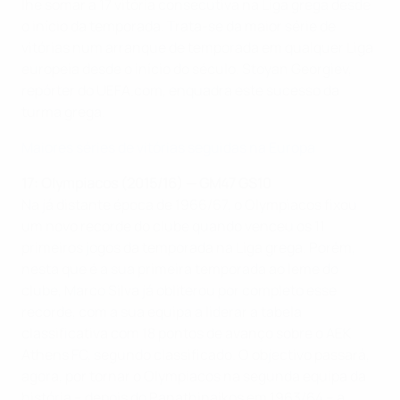
lhe somar a 17 vitória consecutiva na Liga grega desde
o início da temporada. Trata-se da maior série de
vitórias num arranque de temporada em qualquer Liga
europeia desde o início do século. Stoyan Georgiev,
repórter do UEFA.com, enquadra este sucesso da
turma grega.
Maiores séries de vitórias seguidas na Europa
17: Olympiacos (2015/16) — GM47 GS10
Na já distante época de 1966/67, o Olympiacos fixou
um novo recorde do clube quando venceu os 11
primeiros jogos da temporada na Liga grega. Porém,
nesta que é a sua primeira temporada ao leme do
clube, Marco Silva já obliterou por completo esse
recorde, com a sua equipa a liderar a tabela
classificativa com 18 pontos de avanço sobre o AEK
Athens FC, segundo classificado. O objectivo passará,
agora, por tornar o Olympiacos na segunda equipa da
história – depois do Panathinaikos em 1963/64 – a