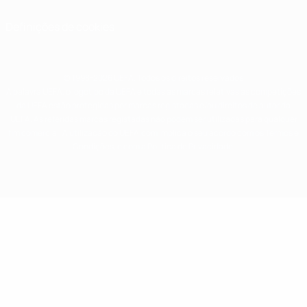
Definições de cookies
© 1998-2026 UEFA. Todos os direitos reservados
A palavra UEFA, o logótipo da UEFA e todas as marcas relativas às competições
da UEFA estão protegidas por marcas registadas e/ou direitos de autor da
UEFA. As referidas marcas registadas não podem ser utilizadas para qualquer
fim comercial. A utilização do UEFA.com implica o seu acordo com os Termos e
Condições, e com a Política de Privacidade.