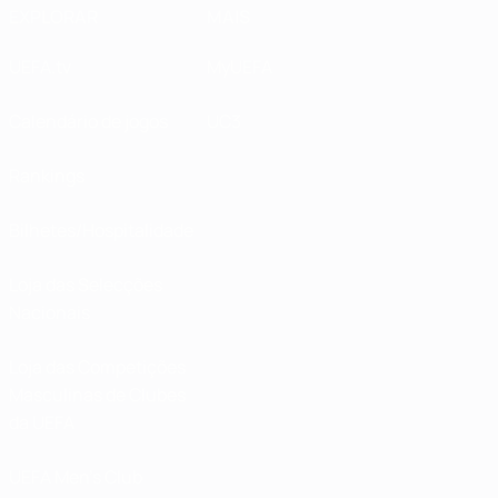
EXPLORAR
MAIS
UEFA.tv
MyUEFA
Calendário de jogos
UC3
Rankings
Bilhetes/Hospitalidade
Loja das Selecções
Nacionais
Loja das Competições
Masculinas de Clubes
da UEFA
UEFA Men's Club