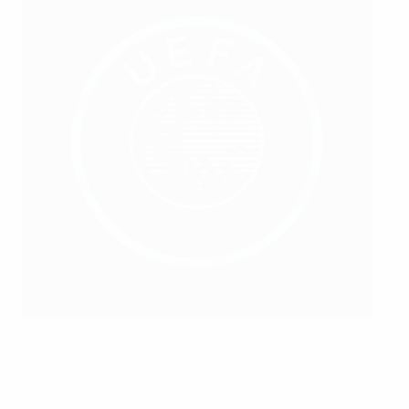
O Shakhtar venceu os seus primeiros 15 jogos de 2012/13 na
Liga ucraniana
©Oleksandr Zadiraka