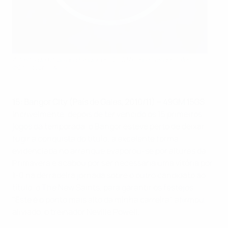
A festa do título do Bangor em 2010/11, no País de Gales
©Christopher Williams
15: Bangor City (País de Gales, 2010/11) – 49GM 15GS
Incrivelmente, depois de ter vencido os 15 primeiros
jogos da temporada, o Bangor esteve perto de deixar
fugir a conquista do título; a excelente forma
evidenciada no arranque evaporou-se por alturas da
Primavera e acabou por ser necessária uma vitória por
1-0 na derradeira jornada sobre o outro candidato ao
título, o The New Saints, para garantir os festejos.
"Este é o ponto mais alto da minha carreira", afirmou,
aliviado, o treinador Neville Powell.