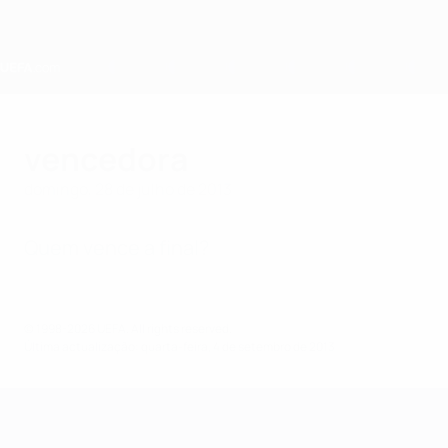
Saltar
para
o
conteúdo
principal
Home
vencedora
domingo, 28 de julho de 2013
Quem vence a final?
© 1998-2026 UEFA. All rights reserved.
Última actualização: quarta-feira, 4 de setembro de 2013