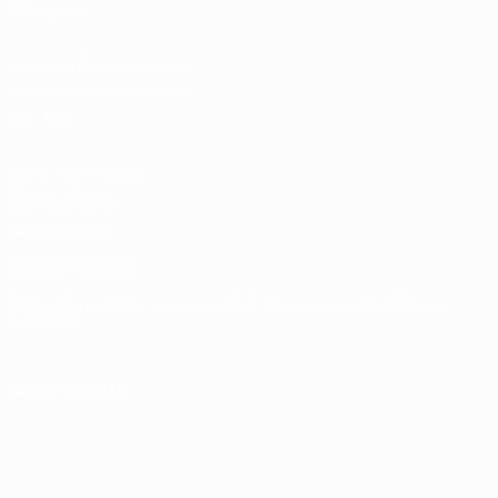
Nacionais
Loja das Competições
Masculinas de Clubes
da UEFA
UEFA Men's Club
Competitions
Memorabilia
MUDAR IDIOMA
Português
English
Français
Deutsch
Русский
Español
Italiano
Português
SIGA-NOS EM