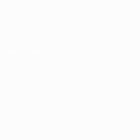
Termos e condições
Políticas de Privacidade
Política de cookies
Definições de cookies
© 1998-2026 UEFA. Todos os direitos reservados
A palavra UEFA, o logótipo da UEFA e todas as marcas relativas às competições
da UEFA estão protegidas por marcas registadas e/ou direitos de autor da
UEFA. As referidas marcas registadas não podem ser utilizadas para qualquer
fim comercial. A utilização do UEFA.com implica o seu acordo com os Termos e
Condições, e com a Política de Privacidade.