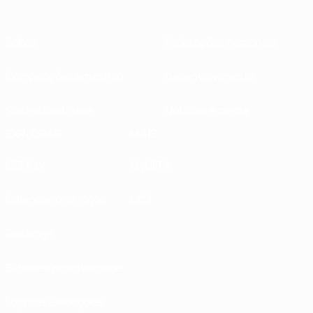
Sobre
Federações nacionais
Competições em curso
Desenvolvimento
Sustentabilidade
Notícias e media
EXPLORAR
MAIS
UEFA.tv
MyUEFA
Calendário de jogos
UC3
Rankings
Bilhetes/Hospitalidade
Loja das Selecções