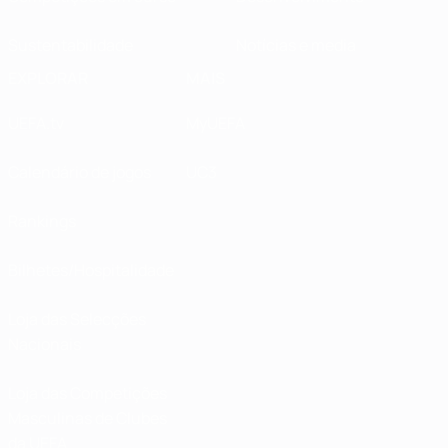
Sustentabilidade
Notícias e media
EXPLORAR
MAIS
UEFA.tv
MyUEFA
Calendário de jogos
UC3
Rankings
Bilhetes/Hospitalidade
Loja das Selecções
Nacionais
Loja das Competições
Masculinas de Clubes
da UEFA