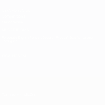
UEFA Men's Club
Competitions
Memorabilia
MUDAR IDIOMA
Português
English
Français
Deutsch
Русский
Español
Italiano
Português
SIGA-NOS EM
Termos e condições