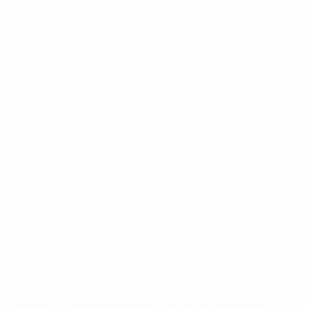
e a UEFA Europa League começam a meio de Fevereiro,
depois da pausa de Inverno.”
"Vêm aí jogos decisivos, pelo que estarmos juntos no
final de Janeiro dá-nos a possibilidade de olhar para
trás e ver o que se passou nas fases de grupos,
partilhar as boas práticas e aprender com aquilo que
aconteceu. Podemos falar com os colegas e é sempre
bom rever alguns amigos.”
Uma das mensagens que a UEFA fez passar juntos dos
árbitros tem a ver com a uniformização de critérios,
situação que o escocês Craig Thomson, outro juiz que
estará presente no EURO 2012, apoia totalmente. "Este
curso é importante em termos de consistência”,
explicou. "É isso que os clubes querem, o que os
jogadores desejam, tal como os espectadores. Um nível
consistente na altura de decidir. É bom que nos
possamos encontrar como um grupo de árbitros e
adquirir os conhecimentos que nos são passados.”