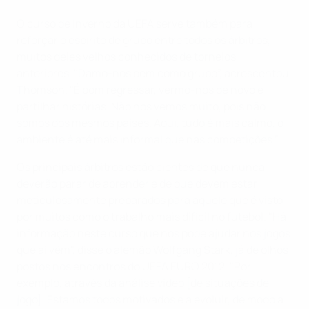
O curso de Inverno da UEFA serve também para
reforçar o espírito de grupo entre todos os árbitros,
muitos deles velhos conhecidos de torneios
anteriores. "Damo-nos bem como grupo”, acrescentou
Thomson. "É bom regressar, vermo-nos de novo e
partilhar histórias. Não nos vemos muito, pois não
somos dos mesmos países. Aqui, tudo é mais calmo, o
ambiente é até mais informal que nas competições.”
Os principais árbitros estão cientes de que nunca
deverão parar de aprender e de que devem estar
meticulosamente preparados para aquele que é visto
por muitos como o trabalho mais difícil no futebol. "Há
informação neste curso que nos pode ajudar nos jogos
que aí vêm", disse o alemão Wolfgang Stark, já de olhos
postos nos encontros do UEFA EURO 2012. "Por
exemplo, através da análise vídeo [de situações de
jogo]. Estamos todos motivados e a evoluir, de modo a