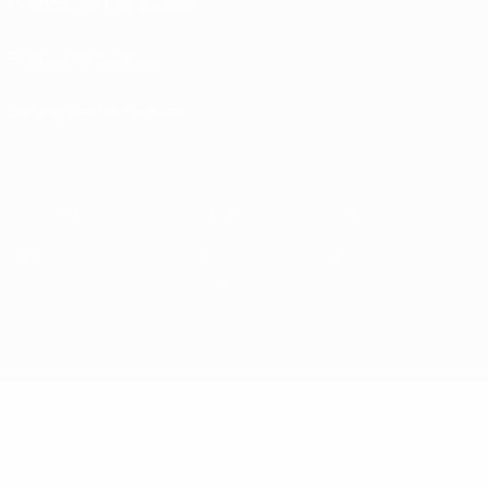
Políticas de Privacidade
Política de cookies
Definições de cookies
© 1998-2026 UEFA. Todos os direitos reservados
A palavra UEFA, o logótipo da UEFA e todas as marcas relativas às competições
da UEFA estão protegidas por marcas registadas e/ou direitos de autor da
UEFA. As referidas marcas registadas não podem ser utilizadas para qualquer
fim comercial. A utilização do UEFA.com implica o seu acordo com os Termos e
Condições, e com a Política de Privacidade.