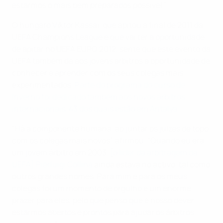
estarmos o mais bem preparados possível.”
O húngaro Viktor Kassai, que apitou a final de 2011 da
UEFA Champions League e que vai ter a oportunidade
de apitar no UEFA EURO 2012, sente que este evento da
UEFA também dá aos jovens árbitros a oportunidade de
conhecer e aprender com os seus colegas mais
experimentados.
Parte do programa do curso de
Inverno foi dedicado também aos novos árbitros
internacionais, 43 dos quais estão em Antalya
.
"Há a componente humana, ao juntar os juízes de topo
com os colegas mais novos”, afirmou. "Quando eu era
um jovem árbitro em 2003, [
o líder da arbitragem da
UEFA] Pierluigi Collina
ainda estava no activo, tal como
outros grandes nomes. Para mim e para os meus
colegas foi um momento de orgulho e um enorme
prazer para eles, pelo que penso que é nosso dever
estarmos abertos e prontos para ajudar os árbitros