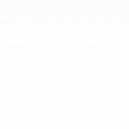
Saltar
para
o
conteúdo
principal
Home
Árbitros reforçam espírito
de equipa
quarta-feira, 1 de fevereiro de 2012
por Mark Chaplin
Arbitragem
Os principais árbitros europeus viram o
curso de Inverno da UEFA como uma
oportunidade ideal para reforçar o espírito
de grupo, em particular os que serão a 17ª
equipa presente no EURO 2012.