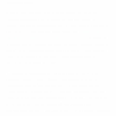
aprendizagem.
A estância mediterrânica de Antalya, na Turquia,
recebe esta semana os árbitros que vão estar em
acção nas eliminatórias da UEFA Champions League e
da UEFA Europa League, bem como os
12 eleitos que
vão apitar os desafios do UEFA EURO 2012
. Os árbitros
analisaram situações de jogo, os seus índices físicos e
partilharam experiências, sempre com o objectivo em
mente de melhorar os seus níveis globais que os
ajudaram a chegar ao topo.
"O curso de Inverno é um dos pontos altos do ano”,
disse o inglês Howard Webb, que dirigiu a final do
Campeonato do Mundo e a partida decisiva da UEFA
Champions League de 2010, sendo, também, um dos
membros da equipa que vai estar no EURO, na Polónia
e na Ucrânia. "Surge numa altura decisiva da
temporada da UEFA, porque a UEFA Champions League