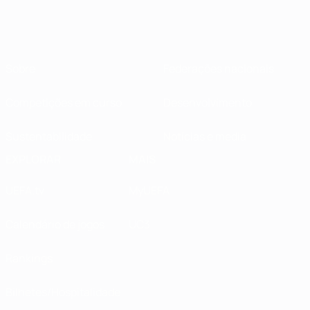
Sobre
Federações nacionais
Competições em curso
Desenvolvimento
Sustentabilidade
Notícias e media
EXPLORAR
MAIS
UEFA.tv
MyUEFA
Calendário de jogos
UC3
Rankings
Bilhetes/Hospitalidade