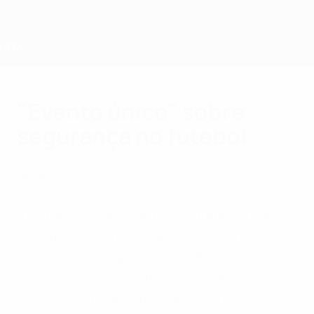
Saltar
para
o
conteúdo
principal
Home
"Evento único" sobre
segurança no futebol
segunda-feira, 23 de janeiro de 2012
Estádio
Assuntos-chave sobre segurança foram
discutidos entre membros do Comité de
Estádios e Segurança da UEFA e vários
especialistas, durante um "workshop" de
dois dias que decorreu em Nyon.