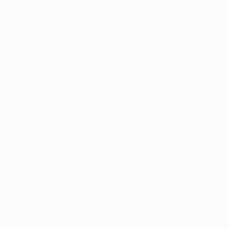
Loja das Selecções
Nacionais
Loja das Competições
Masculinas de Clubes
da UEFA
UEFA Men's Club
Competitions
Memorabilia
MUDAR IDIOMA
Português
English
Français
Deutsch
Русский
Español
Italiano
Português
SIGA-NOS EM