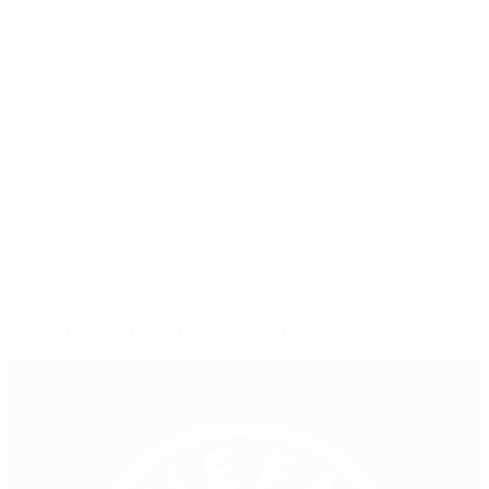
František Laurinec. "Durante os dois dias, os
participantes aproveitaram ao máximo a oportunidade
para discutir assuntos-chave que a UEFA enfrenta na
área da segurança no futebol. Tendo em atenção a
escala de incidentes que se verificam na Europa, não
há espaço para relaxamento na nossa abordagem."
© 1998-2026 UEFA. All rights reserved.
Última actualização: quarta-feira, 15 de fevereiro de 2017
Seleccionados para si