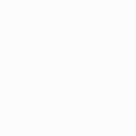
Termos e condições
Políticas de Privacidade
Política de cookies
Definições de cookies
© 1998-2026 UEFA. Todos os direitos reservados
A palavra UEFA, o logótipo da UEFA e todas as marcas relativas às competições
da UEFA estão protegidas por marcas registadas e/ou direitos de autor da
UEFA. As referidas marcas registadas não podem ser utilizadas para qualquer
fim comercial. A utilização do UEFA.com implica o seu acordo com os Termos e
Condições, e com a Política de Privacidade.