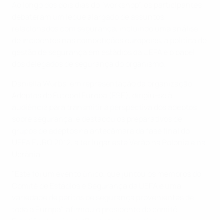
Ao longo dos dois dias do "workshop", os participantes
debateram um leque alargado de assuntos
relacionados com segurança, incluindo uma análise
de incidentes nas competições europeias, a política de
gestão de segurança em estádios da UEFA e o papel
dos delegados de segurança do organismo.
Daniella Wurbs, em representação da organização
Adeptos do Futebol Europa (FSE), dirigiu-se à
audiência para transmitir a perspectiva dos adeptos
sobre segurança, e destacou os preparativos de
grupos de adeptos na antecâmara da fase final do
UEFA EURO 2012, a ter lugar este Verão na Polónia e na
Ucrânia.
"Este foi um evento único, que juntou os membros do
Comité de Estádios e Segurança da UEFA e uma
variedade de peritos de segurança provenientes de
toda a Europa", afirmou o presidente do comité,