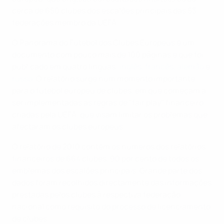
cerca de 650 clubes dos escalões principais das 53
federações membro da UEFA.
O Panorama do Futebol dos Clubes Europeus é um
documento com pouco mais de 100 páginas e que foi
publicado em quatro línguas:
inglês
,
francês
,
alemão
e
russo
. O relatório surge num momento importante
para o futebol europeu de clubes, em que começam a
ser implementadas as regras de "fair play" financeiro
criadas pela UEFA, que visam limitar os problemas que
afectaram os clubes europeus.
O relatório de 2010 contém os números dos relatórios
financeiros de 664 clubes, 90 por cento de todos os
emblemas dos escalões principais. Grande parte dos
dados foram recolhidos directamente das informações
prestadas pelos clubes à respectiva federação
nacional como requisito do processo de licenciamento
de clubes.