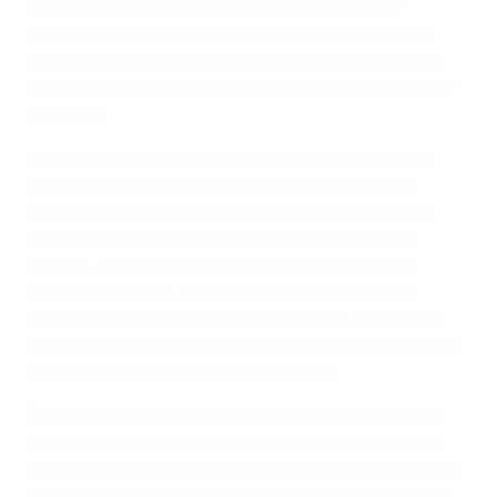
manifestaram dúvidas sobre a possibilidade de
os mesmos sobreviverem a este ritmo de prejuízos,
tanto mais que estão muitas vezes dependentes do
contributo dos seus proprietários e de contabilidades
precárias.
Os salários dos jogadores representam as maiores
despesas suportadas pelos clubes de futebol e a
percentagem da receita destinada aos gastos com
pessoal aumentou de 61 para 64 por cento neste
período. As transferências de jogadores também
sofreram uma redução devido à falta de liquidez
resultante do aumento das dificuldades financeiras
dos clubes que dependem das receitas das vendas de
jogadores para equilibrarem as contas.
Este impacto negativo sentiu-se especialmente em
muitos clubes que são tradicionais exportadores de
talentos, como os emblemas franceses, holandeses e
portugueses. Estima-se que cerca de 800 milhões de