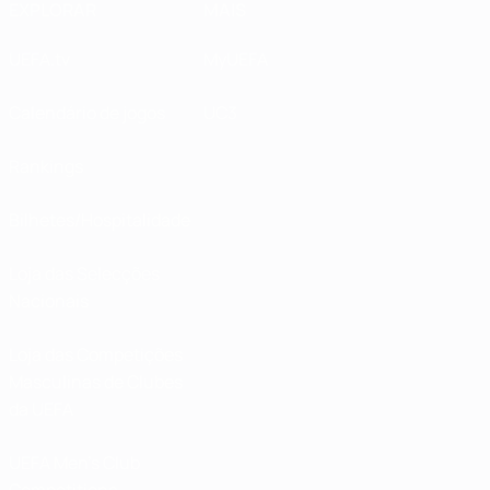
EXPLORAR
MAIS
UEFA.tv
MyUEFA
Calendário de jogos
UC3
Rankings
Bilhetes/Hospitalidade
Loja das Selecções
Nacionais
Loja das Competições
Masculinas de Clubes
da UEFA
UEFA Men's Club
Competitions