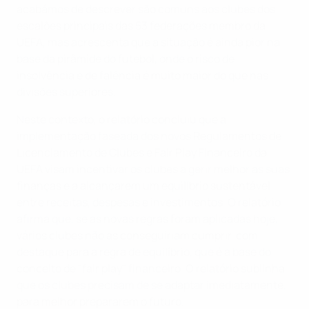
acabámos de descrever são comuns aos clubes dos
escalões principais das 53 federações membro da
UEFA, mas acrescenta que a situação é ainda pior na
base da pirâmide do futebol, onde o risco de
insolvência e de falência é muito maior do que nas
divisões superiores.
Neste contexto, o relatório concluiu que a
implementação faseada dos novos Regulamentos de
Licenciamento de Clubes e Fair Play Financeiro da
UEFA visam incentivar os clubes a gerir melhor as suas
finanças e a alcançarem um equilíbrio sustentável
entre receitas, despesas e investimentos. O relatório
afirma que, se as novas regras foram aplicadas hoje,
vários clubes não as conseguiriam cumprir, com
destaque para a regra de equilíbrio, que é a base do
conceito de "fair play" financeiro. O relatório sublinha
que os clubes precisam de se adaptar imediatamente,
para melhor prepararem o futuro.