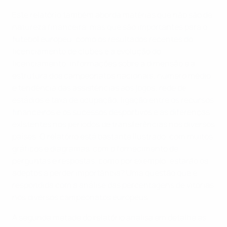
Este relatório também aborda matérias que não são de
natureza financeira, mas que são importantes para o
futebol europeu, como os resultados recentes do
licenciamento de clubes e a evolução do
licenciamento, informações sobre a dimensão e a
estrutura dos campeonatos nacionais; número médio
e tendência das assistências aos jogos; rede de
estádios e taxa de ocupação; ligação entre os recursos
financeiros e os sucessos desportivos e as diferenças
existentes nos períodos de transferências nos diversos
países. O relatório está bastante ilustrado, com muitos
gráficos e diagramas, com o fornecimento de
perguntas e respostas, como por exemplo: estarão os
adeptos a perder importância? Uma questão que é
respondida com a análise das percentagens de vitórias
nos diversos campeonatos europeus.
A segunda metade do relatório analisa em detalhe as