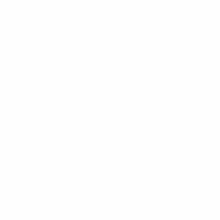
As iniciativas financeiras da UEFA estão reservadas às
competições europeias, mas o relatório expressa o
desejo que medidas e exigências semelhantes possam
ser aplicadas a nível nacional, com o objectivo de
recolher benefícios a longo prazo.
O relatório conclui que a implementação das novas
regras vai motivar muitos clubes a organizarem as
suas finanças. O organismo europeu considera que o
combate sistemático destes problemas é a única
forma de garantir uma competição justa, para além da
disciplina financeira e da estabilidade a longo prazo.
© 1998-2026 UEFA. All rights reserved.
Última actualização: quinta-feira, 16 de fevereiro de 2017