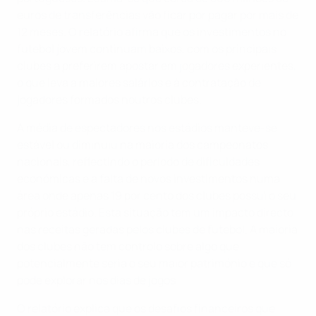
euros de transferências vão ficar por pagar por mais de
12 meses. O relatório afirma que os investimentos no
futebol jovem continuam baixos, com os principais
clubes a preferirem apostar em jogadores experientes,
o que leva a maiores salários e à contratação de
jogadores formados noutros clubes.
A média de espectadores nos estádios manteve-se
estável ou diminuiu na maioria dos campeonatos
nacionais, reflectindo o período de dificuldades
económicas e a falta de novos investimentos numa
área onde apenas 19 por cento dos clubes possui o seu
próprio estádio. Esta situação tem um impacto directo
nas receitas geradas pelos clubes de futebol. A maioria
dos clubes não tem controlo sobre algo que
potencialmente seria o seu maior património e que só
pode explorar nos dias de jogos.
O relatório explica que os desafios financeiros que