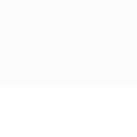
Definições de cookies
© 1998-2026 UEFA. Todos os direitos reservados
A palavra UEFA, o logótipo da UEFA e todas as marcas relativas às competições
da UEFA estão protegidas por marcas registadas e/ou direitos de autor da
UEFA. As referidas marcas registadas não podem ser utilizadas para qualquer
fim comercial. A utilização do UEFA.com implica o seu acordo com os Termos e
Condições, e com a Política de Privacidade.