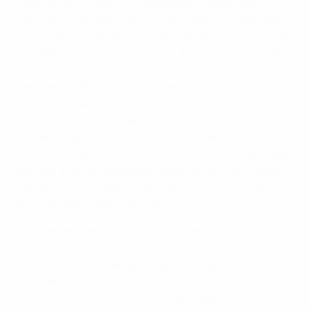
finanças dos clubes a nível europeu, nacional e
individual. Começa com uma mensagem positiva pois,
apesar do período de recessão económica, as receitas
do futebol continuam a crescer. As receitas totais dos
clubes dos escalões principais aumentaram 4,8 por
cento em 2009, atingindo um recorde de 11,7 mil
milhões de euros. No entanto, também são apontados
vários sinais de dificuldades financeiras, já que o
aumento das despesas foi de 9,3 por cento, revelando-
se bem superior ao do crescimento das receitas, o que
afectou a rentabilidade dos clubes e contribuiu para
um prejuízo conjunto recorde de 1.179.000.000 de
euros, quase o dobro de 2008.
Mais de metade dos principais clubes europeus
tiveram prejuízos, com 28 por cento dos emblemas a
apresentarem perdas preocupantes, gastando o
equivalente a 12 euros por cada 10 de receita. Mais de
um em cada oito dos auditores dos clubes