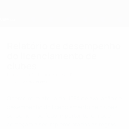
Saltar
para
o
conteúdo
principal
Home
Relatório de desempenho
do licenciamento de
clubes
terça-feira, 11 de janeiro de 2011
Licenciamento de clubes
O terceiro relatório da UEFA de avaliação de
desempenho do licenciamento de clubes
surge num período importante, em que
começam a ser implementadas as regras