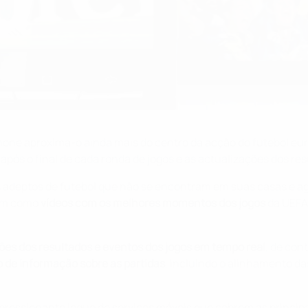
hone aproxima-o ainda mais do centro da acção do futebol eu
ós o final de cada ronda de jogos e as actualizações dos res
s adeptos de futebol que não se encontram em suas casas e a
bem como
vídeos com os melhores momentos dos jogos
da UEFA
ões dos resultados e eventos dos jogos
em tempo real
, de con
o de informação sobre as partidas
, incluindo o alinhamento das
mpressionante leque de serviços móveis que cobrem as princi