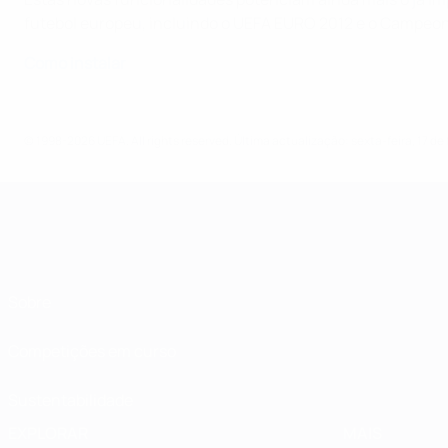
futebol europeu, incluindo o UEFA EURO 2012 e o Campeona
Como instalar
© 1998-2026 UEFA. All rights reserved.
Última actualização: sexta-feira, 17 de
Sobre
Competições em curso
Sustentabilidade
EXPLORAR
MAIS