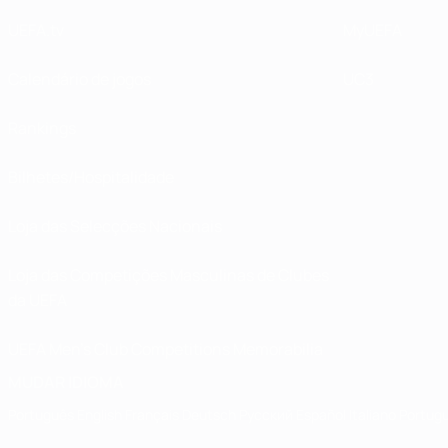
UEFA.tv
MyUEFA
Calendário de jogos
UC3
Rankings
Bilhetes/Hospitalidade
Loja das Selecções Nacionais
Loja das Competições Masculinas de Clubes
da UEFA
UEFA Men's Club Competitions Memorabilia
MUDAR IDIOMA
Português
English
Français
Deutsch
Русский
Español
Italiano
Portug