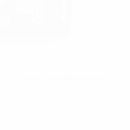
ropeu, uma vez que passam a ser enviados gratuitamente
ultados em directo.
gora oferece
alertas grátis directamente para o seu
 Champions League e da UEFA Europa League – as
teúdos vídeo exclusivos do UEFA.com mobile, de uma
 equipas, as classificações e, claro, as mais recentes
pais competições organizadas pelo organismo máximo do