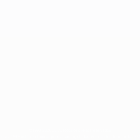
© 1998-2026 UEFA. Todos os direitos reservados
ões da UEFA estão protegidas por marcas registadas e/ou direitos de autor da UEFA