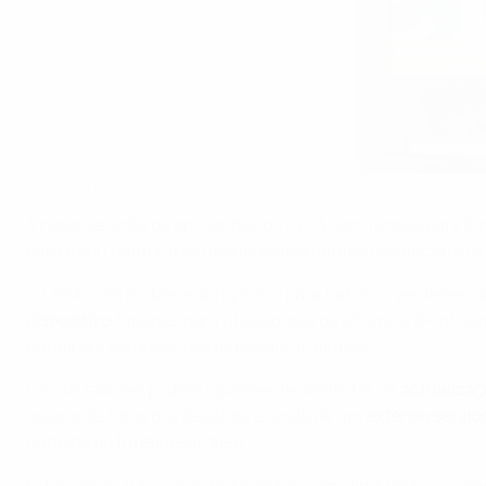
Conheça o serviço móvel do UEFA.com
©UEFA.com
A nova geração de aplicações do UEFA.com mobile para iP
para o seu telefone os melhores momentos dos encontros ap
O UEFA.com mobile é obrigatório para todos os verdadeiro
dispositivo
(apenas para utilizadores de iPhone e iPod), 
principais competições mundiais de clubes.
Os utilizadores podem igualmente desfrutar de
actualizaç
galeria de fotos dos desafios e ainda de um
extenso serviç
notícias do futebol europeu.
Estas novas funcionalidades potenciam ainda mais o já i