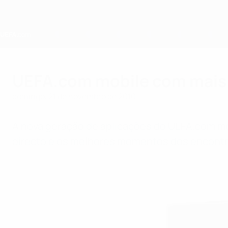
Saltar
para
o
conteúdo
principal
Home
UEFA.com mobile com mais
domingo, 21 de novembro de 2010
A nova geração de aplicações do UEFA.com mob
directo e os melhores momentos dos encontro