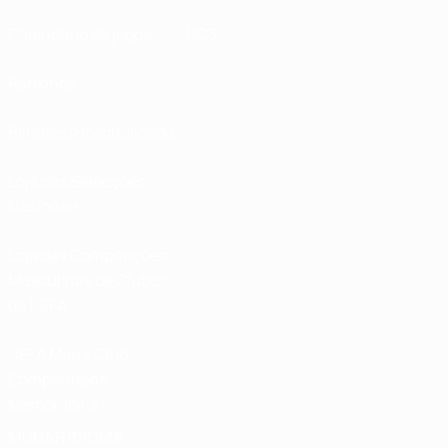
Calendário de jogos
UC3
Rankings
Bilhetes/Hospitalidade
Loja das Selecções
Nacionais
Loja das Competições
Masculinas de Clubes
da UEFA
UEFA Men's Club
Competitions
Memorabilia
MUDAR IDIOMA