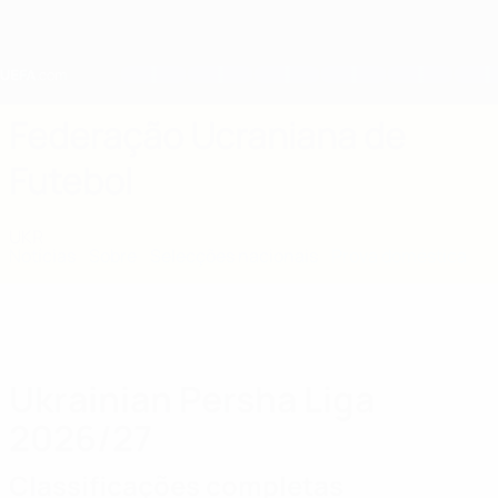
Saltar
para
o
conteúdo
principal
Home
Federação Ucraniana de
Futebol
UKR
Notícias
Sobre
Selecções nacionais
Prova doméstica
Ukrainian Persha Liga
2026/27
Classificações completas