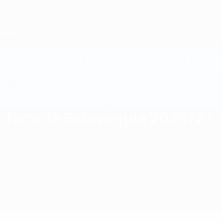
Saltar
para
o
conteúdo
principal
Home
Federação de Futebol da Eslo
SVK
Notícias
Sobre
Selecções nacionais
Prova doméstica
Taça da Eslováquia 2026/27