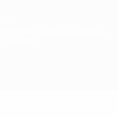
Saltar
para
o
conteúdo
principal
Home
Premier League escocesa
2026/27