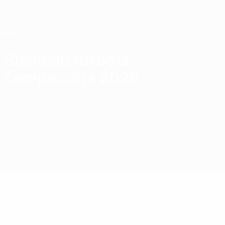
Saltar
para
o
conteúdo
principal
Home
Sieviešu futbola
čempionāts 2026