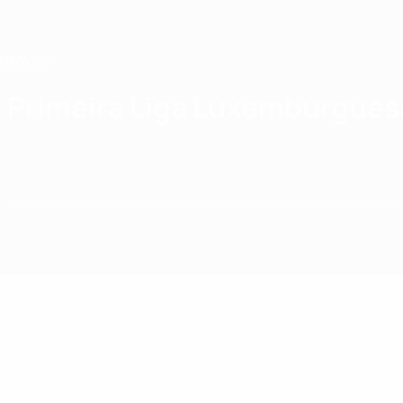
Saltar
para
o
conteúdo
principal
Home
Primeira Liga Luxemburgues